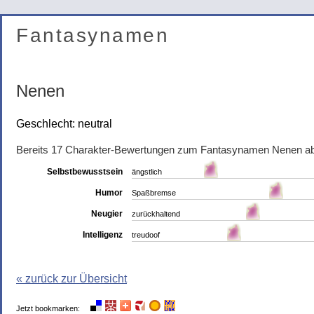
Fantasynamen
Nenen
Geschlecht: neutral
Bereits 17 Charakter-Bewertungen zum Fantasynamen Nenen a
Selbstbewusstsein
ängstlich
Humor
Spaßbremse
Neugier
zurückhaltend
Intelligenz
treudoof
« zurück zur Übersicht
Jetzt bookmarken: