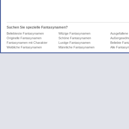
Suchen Sie spezielle Fantasynamen?
Beliebteste Fantasynamen
Witzige Fantasynamen
Ausgefallen
Originelle Fantasynamen
Schöne Fantasynamen
Außergewöhn
Fantasynamen mit Charakter
Lustige Fantasynamen
Beliebte Fa
Weibliche Fantasynamen
Männliche Fantasynamen
Alle Fantas