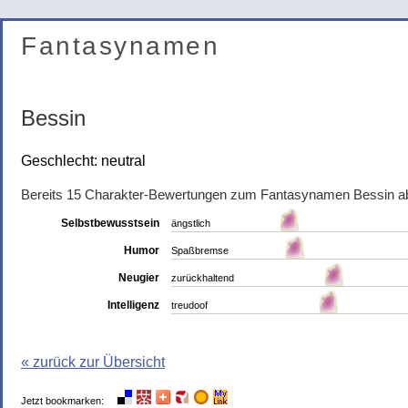
Fantasynamen
Bessin
Geschlecht: neutral
Bereits 15 Charakter-Bewertungen zum Fantasynamen Bessin a
Selbstbewusstsein
ängstlich
Humor
Spaßbremse
Neugier
zurückhaltend
Intelligenz
treudoof
« zurück zur Übersicht
Jetzt bookmarken: