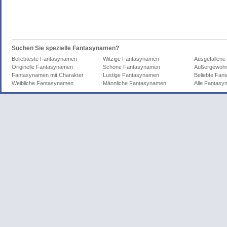
Suchen Sie spezielle Fantasynamen?
Beliebteste Fantasynamen
Witzige Fantasynamen
Ausgefallen
Originelle Fantasynamen
Schöne Fantasynamen
Außergewöhn
Fantasynamen mit Charakter
Lustige Fantasynamen
Beliebte Fa
Weibliche Fantasynamen
Männliche Fantasynamen
Alle Fantas