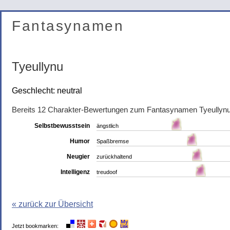
Fantasynamen
Tyeullynu
Geschlecht: neutral
Bereits 12 Charakter-Bewertungen zum Fantasynamen Tyeullyn
Selbstbewusstsein
ängstlich
Humor
Spaßbremse
Neugier
zurückhaltend
Intelligenz
treudoof
« zurück zur Übersicht
Jetzt bookmarken: