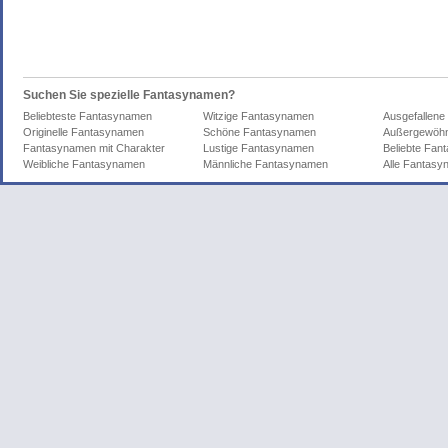
Suchen Sie spezielle Fantasynamen?
Beliebteste Fantasynamen
Witzige Fantasynamen
Ausgefallen
Originelle Fantasynamen
Schöne Fantasynamen
Außergewöhn
Fantasynamen mit Charakter
Lustige Fantasynamen
Beliebte Fa
Weibliche Fantasynamen
Männliche Fantasynamen
Alle Fantas