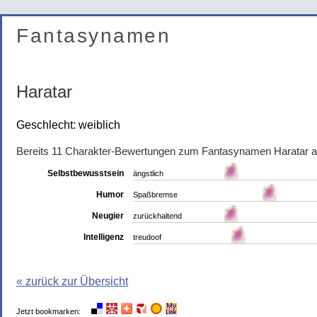
Fantasynamen
Haratar
Geschlecht: weiblich
Bereits 11 Charakter-Bewertungen zum Fantasynamen Haratar 
Selbstbewusstsein
ängstlich
Humor
Spaßbremse
Neugier
zurückhaltend
Intelligenz
treudoof
« zurück zur Übersicht
Jetzt bookmarken: