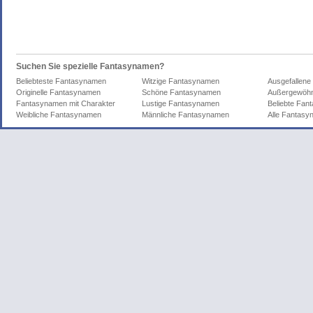
Suchen Sie spezielle Fantasynamen?
Beliebteste Fantasynamen
Witzige Fantasynamen
Ausgefallen
Originelle Fantasynamen
Schöne Fantasynamen
Außergewöhn
Fantasynamen mit Charakter
Lustige Fantasynamen
Beliebte Fa
Weibliche Fantasynamen
Männliche Fantasynamen
Alle Fantas