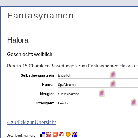
Fantasynamen
Halora
Geschlecht: weiblich
Bereits 15 Charakter-Bewertungen zum Fantasynamen Halora a
Selbstbewusstsein
ängstlich
Humor
Spaßbremse
Neugier
zurückhaltend
Intelligenz
treudoof
« zurück zur Übersicht
Jetzt bookmarken: