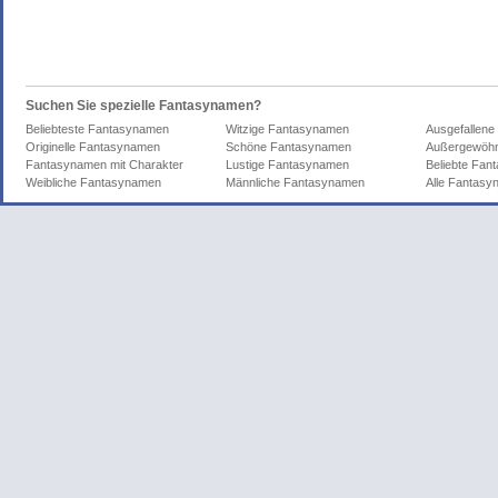
Suchen Sie spezielle Fantasynamen?
Beliebteste Fantasynamen
Witzige Fantasynamen
Ausgefallen
Originelle Fantasynamen
Schöne Fantasynamen
Außergewöhn
Fantasynamen mit Charakter
Lustige Fantasynamen
Beliebte Fa
Weibliche Fantasynamen
Männliche Fantasynamen
Alle Fantas