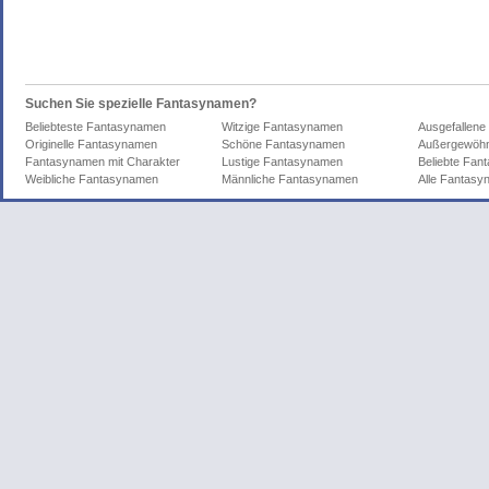
Suchen Sie spezielle Fantasynamen?
Beliebteste Fantasynamen
Witzige Fantasynamen
Ausgefallen
Originelle Fantasynamen
Schöne Fantasynamen
Außergewöhn
Fantasynamen mit Charakter
Lustige Fantasynamen
Beliebte Fa
Weibliche Fantasynamen
Männliche Fantasynamen
Alle Fantas