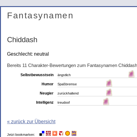
Fantasynamen
Chiddash
Geschlecht: neutral
Bereits 11 Charakter-Bewertungen zum Fantasynamen Chiddas
Selbstbewusstsein
ängstlich
Humor
Spaßbremse
Neugier
zurückhaltend
Intelligenz
treudoof
« zurück zur Übersicht
Jetzt bookmarken: