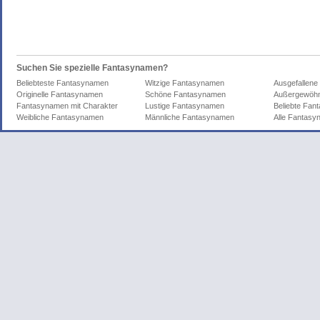
Suchen Sie spezielle Fantasynamen?
Beliebteste Fantasynamen
Witzige Fantasynamen
Ausgefallen
Originelle Fantasynamen
Schöne Fantasynamen
Außergewöhn
Fantasynamen mit Charakter
Lustige Fantasynamen
Beliebte Fa
Weibliche Fantasynamen
Männliche Fantasynamen
Alle Fantas