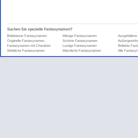
Suchen Sie spezielle Fantasynamen?
Beliebteste Fantasynamen
Witzige Fantasynamen
Ausgefallen
Originelle Fantasynamen
Schöne Fantasynamen
Außergewöhn
Fantasynamen mit Charakter
Lustige Fantasynamen
Beliebte Fa
Weibliche Fantasynamen
Männliche Fantasynamen
Alle Fantas