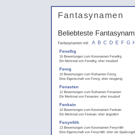
Fantasynamen
Beliebteste Fantasyna
A
B
C
D
E
F
G
Fantasynamen mit:
Fenellrg
16 Bewertungen zum Kosenamen Fenellrg
Ein Merkmal von Fenellrg: eher treudoof
Fenrg
10 Bewertungen zum Rufnamen Fenrg
Eine Eigenschaft von Fenrg: eher neugierig
Fenasten
12 Bewertungen zum Rufnamen Fenasten
Ein Merkmal von Fenasten: eher treudoof
Fenkain
10 Bewertungen zum Kosenamen Fenkain
Ein Merkmal von Fenkain: eher ängstlich
Fenyrrlith
13 Bewertungen zum Kosenamen Fenyrrlith
Eine Eigenschaft von Fenyrrlith: eher ein Spaßvogel