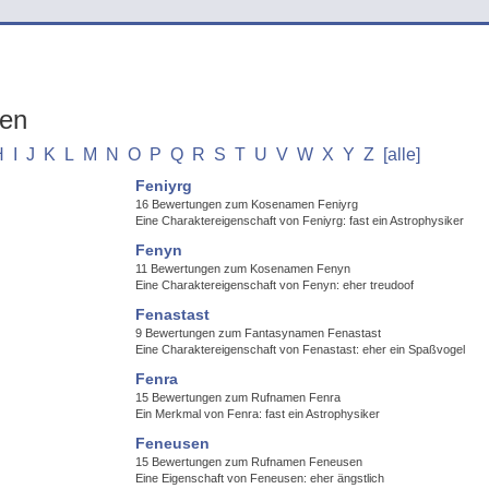
men
H
I
J
K
L
M
N
O
P
Q
R
S
T
U
V
W
X
Y
Z
[alle]
Feniyrg
16 Bewertungen zum Kosenamen Feniyrg
Eine Charaktereigenschaft von Feniyrg: fast ein Astrophysiker
Fenyn
11 Bewertungen zum Kosenamen Fenyn
Eine Charaktereigenschaft von Fenyn: eher treudoof
Fenastast
9 Bewertungen zum Fantasynamen Fenastast
Eine Charaktereigenschaft von Fenastast: eher ein Spaßvogel
Fenra
15 Bewertungen zum Rufnamen Fenra
Ein Merkmal von Fenra: fast ein Astrophysiker
Feneusen
15 Bewertungen zum Rufnamen Feneusen
Eine Eigenschaft von Feneusen: eher ängstlich