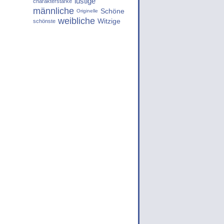
lustige
charakterstarke
männliche
Schöne
Originelle
weibliche
Witzige
schönste