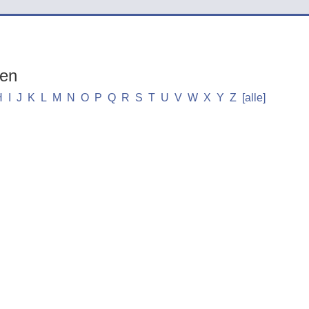
men
H
I
J
K
L
M
N
O
P
Q
R
S
T
U
V
W
X
Y
Z
[alle]