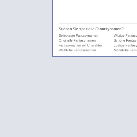
Suchen Sie spezielle Fantasynamen?
Beliebteste Fantasynamen
Witzige Fanta
Originelle Fantasynamen
Schöne Fanta
Fantasynamen mit Charakter
Lustige Fanta
Weibliche Fantasynamen
Männliche Fan