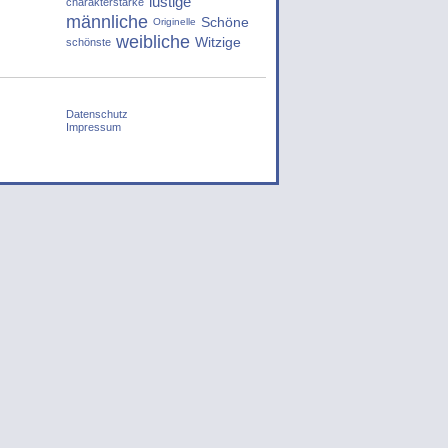
lustige
charakterstarke
männliche
Schöne
Originelle
weibliche
Witzige
schönste
Datenschutz
Impressum