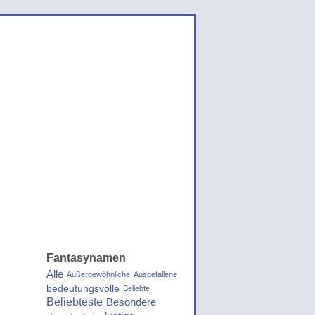
Fantasynamen
Alle
Außergewöhnliche
Ausgefallene
bedeutungsvolle
Beliebte
Beliebteste
Besondere