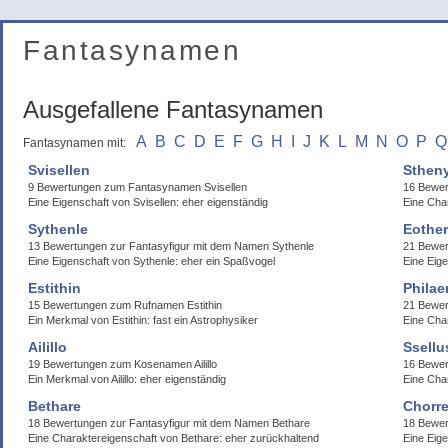
Fantasynamen
Ausgefallene Fantasynamen
A
B
C
D
E
F
G
H
I
J
K
L
M
N
O
P
Q
Fantasynamen mit:
Svisellen
Stheny
9 Bewertungen zum Fantasynamen Svisellen
16 Bewer
Eine Eigenschaft von Svisellen: eher eigenständig
Eine Char
Sythenle
Eother
13 Bewertungen zur Fantasyfigur mit dem Namen Sythenle
21 Bewer
Eine Eigenschaft von Sythenle: eher ein Spaßvogel
Eine Eige
Estithin
Philaer
15 Bewertungen zum Rufnamen Estithin
21 Bewer
Ein Merkmal von Estithin: fast ein Astrophysiker
Eine Char
Ailillo
Ssellu
19 Bewertungen zum Kosenamen Ailillo
16 Bewer
Ein Merkmal von Ailillo: eher eigenständig
Eine Cha
Bethare
Chorr
18 Bewertungen zur Fantasyfigur mit dem Namen Bethare
18 Bewe
Eine Charaktereigenschaft von Bethare: eher zurückhaltend
Eine Eige