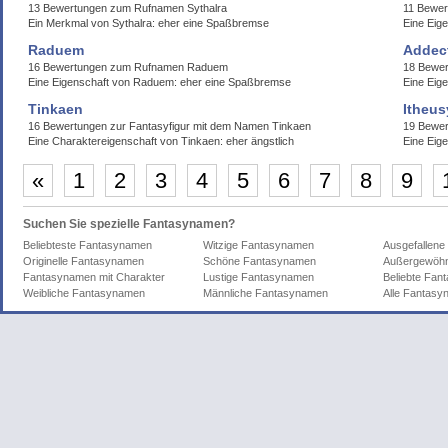
13 Bewertungen zum Rufnamen Sythalra
11 Bewer
Ein Merkmal von Sythalra: eher eine Spaßbremse
Eine Eig
Raduem
Addec
16 Bewertungen zum Rufnamen Raduem
18 Bewe
Eine Eigenschaft von Raduem: eher eine Spaßbremse
Eine Eige
Tinkaen
Itheus
16 Bewertungen zur Fantasyfigur mit dem Namen Tinkaen
19 Bewer
Eine Charaktereigenschaft von Tinkaen: eher ängstlich
Eine Eige
«
1
2
3
4
5
6
7
8
9
Suchen Sie spezielle Fantasynamen?
Beliebteste Fantasynamen
Witzige Fantasynamen
Ausgefallen
Originelle Fantasynamen
Schöne Fantasynamen
Außergewöhn
Fantasynamen mit Charakter
Lustige Fantasynamen
Beliebte Fa
Weibliche Fantasynamen
Männliche Fantasynamen
Alle Fantas