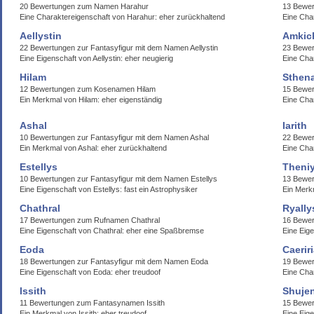
20 Bewertungen zum Namen Harahur
13 Bewer
Eine Charaktereigenschaft von Harahur: eher zurückhaltend
Eine Cha
Aellystin
Amkic
22 Bewertungen zur Fantasyfigur mit dem Namen Aellystin
23 Bewer
Eine Eigenschaft von Aellystin: eher neugierig
Eine Cha
Hilam
Sthen
12 Bewertungen zum Kosenamen Hilam
15 Bewer
Ein Merkmal von Hilam: eher eigenständig
Eine Cha
Ashal
Iarith
10 Bewertungen zur Fantasyfigur mit dem Namen Ashal
22 Bewer
Ein Merkmal von Ashal: eher zurückhaltend
Eine Char
Estellys
Theni
10 Bewertungen zur Fantasyfigur mit dem Namen Estellys
13 Bewe
Eine Eigenschaft von Estellys: fast ein Astrophysiker
Ein Merk
Chathral
Ryally
17 Bewertungen zum Rufnamen Chathral
16 Bewer
Eine Eigenschaft von Chathral: eher eine Spaßbremse
Eine Eige
Eoda
Caerir
18 Bewertungen zur Fantasyfigur mit dem Namen Eoda
19 Bewer
Eine Eigenschaft von Eoda: eher treudoof
Eine Char
Issith
Shujen
11 Bewertungen zum Fantasynamen Issith
15 Bewer
Ein Merkmal von Issith: eher treudoof
Eine Eig