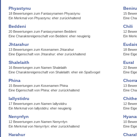
Phyastynu
Beniru
18 Bewertungen zum Fantasynamen Phyastynu
15 Bewer
Ein Merkmal von Phyastynu: eher zurückhaltend
Eine Cha
Beddeni
Chili
20 Bewertungen zum Fantasynamen Beddeni
12 Bewer
Eine Charaktereigenschaft von Beddeni: eher neugierig
Ein Merkm
Jhtarahur
Eudais
13 Bewertungen zum Kosenamen Jhtarahur
18 Bewer
Eine Eigenschaft von Jhtarahur: eher zurückhaltend
Eine Eige
Shalelaith
Eural
16 Bewertungen zum Namen Shalelaith
22 Bewer
Eine Charaktereigenschaft von Shalelaith: eher ein Spaßvogel
Eine Eig
Phina
Chorra
15 Bewertungen zum Kosenamen Phina
13 Bewer
Eine Eigenschaft von Phina: eher zurückhaltend
Eine Char
Iallystidru
Chithe
17 Bewertungen zum Namen Iallystidru
12 Bewer
Ein Merkmal von Iallystidru: eher neugierig
Eine Eige
Nenyrrlyn
Hyanar
12 Bewertungen zum Namen Nenyrrlyn
10 Bewe
Ein Merkmal von Nenyrrlyn: eher zurückhaltend
Eine Eige
Harahur
Charal