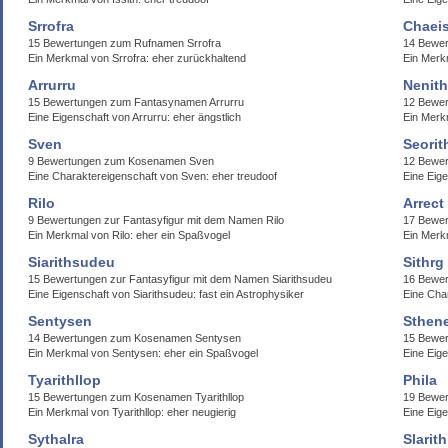
Srrofra
Chaei
15 Bewertungen zum Rufnamen Srrofra
14 Bewe
Ein Merkmal von Srrofra: eher zurückhaltend
Ein Merkm
Arrurru
Nenit
15 Bewertungen zum Fantasynamen Arrurru
12 Bewe
Eine Eigenschaft von Arrurru: eher ängstlich
Ein Merk
Sven
Seorit
9 Bewertungen zum Kosenamen Sven
12 Bewer
Eine Charaktereigenschaft von Sven: eher treudoof
Eine Eige
Rilo
Arrect
9 Bewertungen zur Fantasyfigur mit dem Namen Rilo
17 Bewer
Ein Merkmal von Rilo: eher ein Spaßvogel
Ein Merkm
Siarithsudeu
Sithrg
15 Bewertungen zur Fantasyfigur mit dem Namen Siarithsudeu
16 Bewer
Eine Eigenschaft von Siarithsudeu: fast ein Astrophysiker
Eine Cha
Sentysen
Sthen
14 Bewertungen zum Kosenamen Sentysen
15 Bewer
Ein Merkmal von Sentysen: eher ein Spaßvogel
Eine Eig
Tyarithllop
Phila
15 Bewertungen zum Kosenamen Tyarithllop
19 Bewer
Ein Merkmal von Tyarithllop: eher neugierig
Eine Eige
Sythalra
Slarith