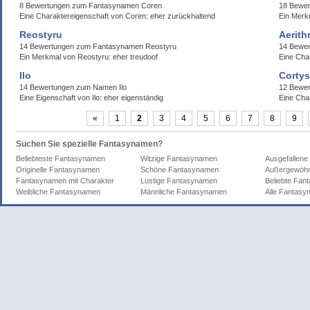
8 Bewertungen zum Fantasynamen Coren
18 Bewer
Eine Charaktereigenschaft von Coren: eher zurückhaltend
Ein Merkm
Reostyru
Aerith
14 Bewertungen zum Fantasynamen Reostyru
14 Bewer
Ein Merkmal von Reostyru: eher treudoof
Eine Char
Ilo
Corty
14 Bewertungen zum Namen Ilo
12 Bewe
Eine Eigenschaft von Ilo: eher eigenständig
Eine Cha
«
1
2
3
4
5
6
7
8
9
Suchen Sie spezielle Fantasynamen?
Beliebteste Fantasynamen
Witzige Fantasynamen
Ausgefallen
Originelle Fantasynamen
Schöne Fantasynamen
Außergewöhn
Fantasynamen mit Charakter
Lustige Fantasynamen
Beliebte Fa
Weibliche Fantasynamen
Männliche Fantasynamen
Alle Fantas