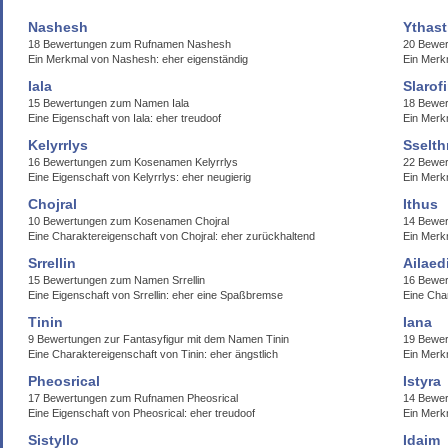
Nashesh
Ythast
18 Bewertungen zum Rufnamen Nashesh
20 Bewer
Ein Merkmal von Nashesh: eher eigenständig
Ein Merkm
Iala
Slarof
15 Bewertungen zum Namen Iala
18 Bewer
Eine Eigenschaft von Iala: eher treudoof
Ein Merkm
Kelyrrlys
Sselth
16 Bewertungen zum Kosenamen Kelyrrlys
22 Bewer
Eine Eigenschaft von Kelyrrlys: eher neugierig
Ein Merkm
Chojral
Ithus
10 Bewertungen zum Kosenamen Chojral
14 Bewer
Eine Charaktereigenschaft von Chojral: eher zurückhaltend
Ein Merk
Srrellin
Ailaedi
15 Bewertungen zum Namen Srrellin
16 Bewer
Eine Eigenschaft von Srrellin: eher eine Spaßbremse
Eine Char
Tinin
Iana
9 Bewertungen zur Fantasyfigur mit dem Namen Tinin
19 Bewer
Eine Charaktereigenschaft von Tinin: eher ängstlich
Ein Merkm
Pheosrical
Istyra
17 Bewertungen zum Rufnamen Pheosrical
14 Bewer
Eine Eigenschaft von Pheosrical: eher treudoof
Ein Merkm
Sistyllo
Idaim