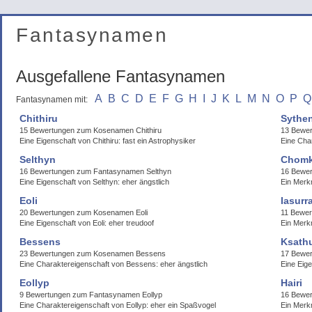
Fantasynamen
Ausgefallene Fantasynamen
A
B
C
D
E
F
G
H
I
J
K
L
M
N
O
P
Q
Fantasynamen mit:
Chithiru
Sythe
15 Bewertungen zum Kosenamen Chithiru
13 Bewe
Eine Eigenschaft von Chithiru: fast ein Astrophysiker
Eine Cha
Selthyn
Chom
16 Bewertungen zum Fantasynamen Selthyn
16 Bewer
Eine Eigenschaft von Selthyn: eher ängstlich
Ein Merk
Eoli
Iasurr
20 Bewertungen zum Kosenamen Eoli
11 Bewer
Eine Eigenschaft von Eoli: eher treudoof
Ein Merkm
Bessens
Ksath
23 Bewertungen zum Kosenamen Bessens
17 Bewe
Eine Charaktereigenschaft von Bessens: eher ängstlich
Eine Eig
Eollyp
Hairi
9 Bewertungen zum Fantasynamen Eollyp
16 Bewer
Eine Charaktereigenschaft von Eollyp: eher ein Spaßvogel
Ein Merk