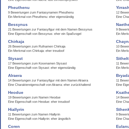
Pheuthenu
Yirras
9 Bewertungen zum Fantasynamen Pheuthenu
12 Bewer
Ein Merkmal von Pheuthenu: eher eigenständig
Eine Char
Bessynus
Naeth
21 Bewertungen zur Fantasyfigur mit dem Namen Bessynus
9 Bewer
Eine Eigenschaft von Bessynus: eher ein Spaßvogel
Ein Merk
Chirkaja
Chayn
26 Bewertungen zum Rufnamen Chirkaja
10 Bewe
Ein Merkmal von Chirkaja: eher treudoof
Ein Merkm
Stysast
Sithel
17 Bewertungen zum Kosenamen Stysast
11 Bewer
Eine Eigenschaft von Stysast: eher eigenständig
Ein Merkm
Alraera
Bryada
14 Bewertungen zur Fantasyfigur mit dem Namen Alraera
11 Bewer
Eine Charaktereigenschaft von Alraera: eher zurückhaltend
Eine Eige
Heodue
Ksath
19 Bewertungen zum Namen Heodue
14 Bewe
Eine Eigenschaft von Heodue: eher treudoof
Eine Cha
Hiallyrin
Sthen
11 Bewertungen zum Namen Hiallyrin
9 Bewer
Eine Eigenschaft von Hiallyrin: eher ängstlich
Eine Cha
Coren
Eulanu