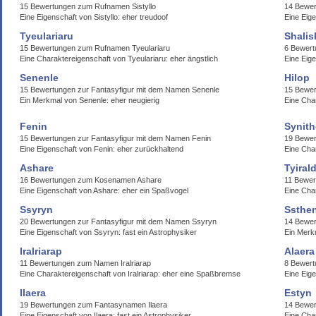
15 Bewertungen zum Rufnamen Sistyllo
14 Bewer
Eine Eigenschaft von Sistyllo: eher treudoof
Eine Eig
Tyeulariaru
Shalis
15 Bewertungen zum Rufnamen Tyeulariaru
6 Bewert
Eine Charaktereigenschaft von Tyeulariaru: eher ängstlich
Eine Eige
Senenle
Hilop
15 Bewertungen zur Fantasyfigur mit dem Namen Senenle
15 Bewer
Ein Merkmal von Senenle: eher neugierig
Eine Cha
Fenin
Synit
15 Bewertungen zur Fantasyfigur mit dem Namen Fenin
19 Bewer
Eine Eigenschaft von Fenin: eher zurückhaltend
Eine Char
Ashare
Tyiral
16 Bewertungen zum Kosenamen Ashare
11 Bewer
Eine Eigenschaft von Ashare: eher ein Spaßvogel
Eine Char
Ssyryn
Ssthe
20 Bewertungen zur Fantasyfigur mit dem Namen Ssyryn
14 Bewe
Eine Eigenschaft von Ssyryn: fast ein Astrophysiker
Ein Merk
Iralriarap
Alaera
11 Bewertungen zum Namen Iralriarap
8 Bewert
Eine Charaktereigenschaft von Iralriarap: eher eine Spaßbremse
Eine Eige
Ilaera
Estyn
19 Bewertungen zum Fantasynamen Ilaera
14 Bewe
Eine Eigenschaft von Ilaera: fast ein Astrophysiker
Eine Cha