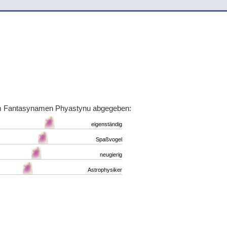
um Fantasynamen Phyastynu abgegeben:
eigenständig
Spaßvogel
neugierig
Astrophysiker