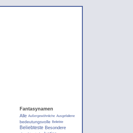
Fantasynamen
Alle
Außergewöhnliche
Ausgefallene
bedeutungsvolle
Beliebte
Beliebteste
Besondere