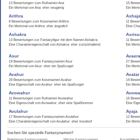
13 Bewertungen zum Rufnamen Ana
15 Bewer
Ein Merkmal von Ana: eher neugierig
Ein Merk
Arithra
Ashaj
8 Bewertungen zum Kosenamen Arithra
11 Bewe
Ein Merkmal von Arithra: eher ängstlich
Eine Char
Ashakra
Asrisu
13 Bewertungen zur Fantasyfigur mit dem Namen Ashakra
11 Bewer
Eine Charaktereigenschaft von Ashakra: eher zurückhaltend
Ein Merkm
Asur
Avaer
19 Bewertungen zum Fantasynamen Asur
27 Bewe
Ein Merkmal von Asur: eher ein Spaßvogel
Ein Merk
Avahur
Avatar
28 Bewertungen zum Kosenamen Avahur
19 Bewer
Eine Eigenschaft von Avahur: eher ein Spaßvogel
Ein Merkm
Avowahur
Avowa
11 Bewertungen zum Rufnamen Avowahur
16 Bewe
Eine Eigenschaft von Avowahur: eher eine Spaßbremse
Eine Eig
Avulahur
Ayaja
17 Bewertungen zum Fantasynamen Avulahur
12 Bewer
Eine Charaktereigenschaft von Avulahur: eher treudoof
Ein Merk
Suchen Sie spezielle Fantasynamen?
Beliebteste Fantasynamen
Witzige Fantasynamen
Ausgefallen