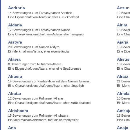
Aerithria
Aesur
14 Bewertungen zum Fantasynamen Aerithria
12 Bewe
Eine Eigenschaft von Aerithria: eher zurückhaltend
Eine Char
Aidaria
Airira
17 Bewertungen zum Fantasynamen Aidaria
16 Bewer
Eine Charaktereigenschaft von Aidaria: eher neugierig
Eine Char
Aistyra
Ajarja
20 Bewertungen zum Namen Aistyra
15 Bewer
Ein Merkmal von Aistyra: eher eigenständig
Eine Eige
Alaera
Alistis
8 Bewertungen zum Rufnamen Alaera
18 Bewer
Eine Eigenschaft von Alaera: eher eine Spaßbremse
Eine Char
Alraera
Alraia
14 Bewertungen zur Fantasyfigur mit dem Namen Alraera
21 Bewer
Eine Charaktereigenschaft von Alraera: eher ängstlich
Ein Merkm
Alratar
Alriela
12 Bewertungen zum Rufnamen Alratar
10 Bewer
Eine Charaktereigenschaft von Alratar: eher zurückhaltend
Ein Merk
Alrishaera
Amkaj
15 Bewertungen zum Rufnamen Alrishaera
18 Bewe
Ein Merkmal von Alrishaera: fast ein Astrophysiker
Eine Cha
Ana
Anaja