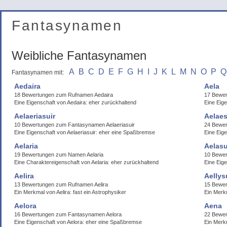
Fantasynamen
Weibliche Fantasynamen
A
B
C
D
E
F
G
H
I
J
K
L
M
N
O
P
Q
Fantasynamen mit:
Aedaira
Aela
18 Bewertungen zum Rufnamen Aedaira
17 Bewer
Eine Eigenschaft von Aedaira: eher zurückhaltend
Eine Eige
Aelaeriasuir
Aelaes
10 Bewertungen zum Fantasynamen Aelaeriasuir
24 Bewer
Eine Eigenschaft von Aelaeriasuir: eher eine Spaßbremse
Eine Eige
Aelaria
Aelasu
19 Bewertungen zum Namen Aelaria
10 Bewer
Eine Charaktereigenschaft von Aelaria: eher zurückhaltend
Eine Eige
Aelira
Aellys
13 Bewertungen zum Rufnamen Aelira
15 Bewer
Ein Merkmal von Aelira: fast ein Astrophysiker
Ein Merkm
Aelora
Aena
16 Bewertungen zum Fantasynamen Aelora
22 Bewe
Eine Eigenschaft von Aelora: eher eine Spaßbremse
Ein Merk