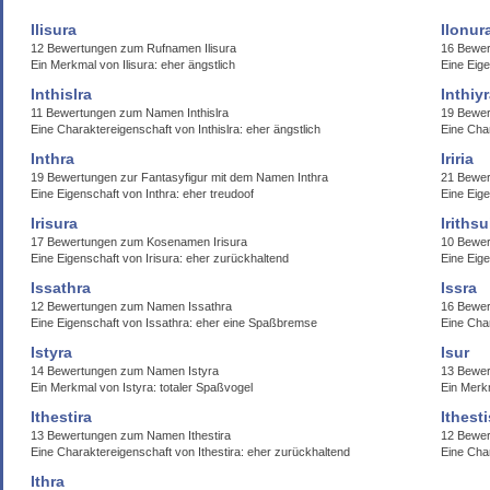
Ilisura
Ilonur
12 Bewertungen zum Rufnamen Ilisura
16 Bewer
Ein Merkmal von Ilisura: eher ängstlich
Eine Eig
Inthislra
Inthiy
11 Bewertungen zum Namen Inthislra
19 Bewer
Eine Charaktereigenschaft von Inthislra: eher ängstlich
Eine Char
Inthra
Iriria
19 Bewertungen zur Fantasyfigur mit dem Namen Inthra
21 Bewer
Eine Eigenschaft von Inthra: eher treudoof
Eine Eige
Irisura
Irithsu
17 Bewertungen zum Kosenamen Irisura
10 Bewer
Eine Eigenschaft von Irisura: eher zurückhaltend
Eine Eige
Issathra
Issra
12 Bewertungen zum Namen Issathra
16 Bewer
Eine Eigenschaft von Issathra: eher eine Spaßbremse
Eine Char
Istyra
Isur
14 Bewertungen zum Namen Istyra
13 Bewer
Ein Merkmal von Istyra: totaler Spaßvogel
Ein Merkm
Ithestira
Ithesti
13 Bewertungen zum Namen Ithestira
12 Bewer
Eine Charaktereigenschaft von Ithestira: eher zurückhaltend
Eine Cha
Ithra