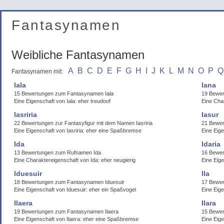
Fantasynamen
Weibliche Fantasynamen
A
B
C
D
E
F
G
H
I
J
K
L
M
N
O
P
Q
Fantasynamen mit:
Iala
Iana
15 Bewertungen zum Fantasynamen Iala
19 Bewer
Eine Eigenschaft von Iala: eher treudoof
Eine Char
Iasriria
Iasur
22 Bewertungen zur Fantasyfigur mit dem Namen Iasriria
21 Bewe
Eine Eigenschaft von Iasriria: eher eine Spaßbremse
Eine Eige
Ida
Idaria
13 Bewertungen zum Rufnamen Ida
16 Bewer
Eine Charaktereigenschaft von Ida: eher neugierig
Eine Eige
Iduesuir
Ila
18 Bewertungen zum Fantasynamen Iduesuir
17 Bewer
Eine Eigenschaft von Iduesuir: eher ein Spaßvogel
Eine Eig
Ilaera
Ilara
19 Bewertungen zum Fantasynamen Ilaera
15 Bewer
Eine Eigenschaft von Ilaera: eher eine Spaßbremse
Eine Eige