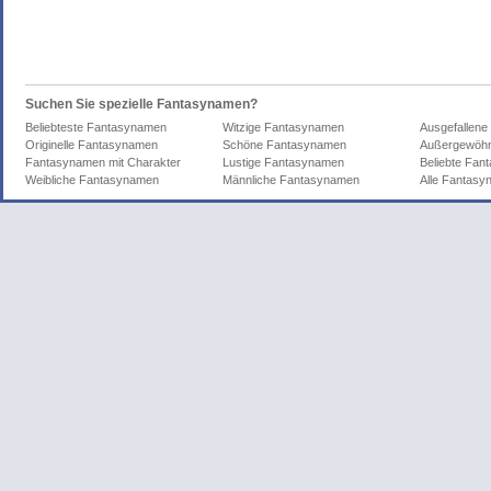
Suchen Sie spezielle Fantasynamen?
Beliebteste Fantasynamen
Witzige Fantasynamen
Ausgefallen
Originelle Fantasynamen
Schöne Fantasynamen
Außergewöhn
Fantasynamen mit Charakter
Lustige Fantasynamen
Beliebte Fa
Weibliche Fantasynamen
Männliche Fantasynamen
Alle Fantas