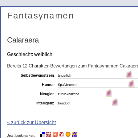
Fantasynamen
Calaraera
Geschlecht: weiblich
Bereits 12 Charakter-Bewertungen zum Fantasynamen Calaraer
Selbstbewusstsein
ängstlich
Humor
Spaßbremse
Neugier
zurückhaltend
Intelligenz
treudoof
« zurück zur Übersicht
Jetzt bookmarken: