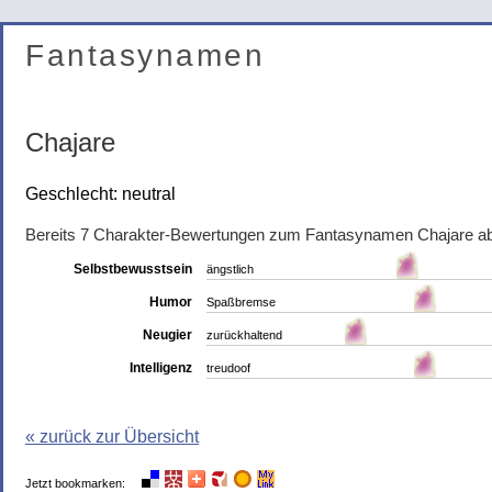
Fantasynamen
Chajare
Geschlecht: neutral
Bereits 7 Charakter-Bewertungen zum Fantasynamen Chajare a
Selbstbewusstsein
ängstlich
Humor
Spaßbremse
Neugier
zurückhaltend
Intelligenz
treudoof
« zurück zur Übersicht
Jetzt bookmarken: