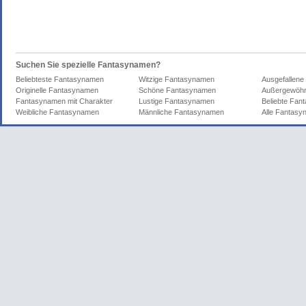
Suchen Sie spezielle Fantasynamen?
Beliebteste Fantasynamen
Witzige Fantasynamen
Ausgefallen
Originelle Fantasynamen
Schöne Fantasynamen
Außergewöhn
Fantasynamen mit Charakter
Lustige Fantasynamen
Beliebte Fa
Weibliche Fantasynamen
Männliche Fantasynamen
Alle Fantas