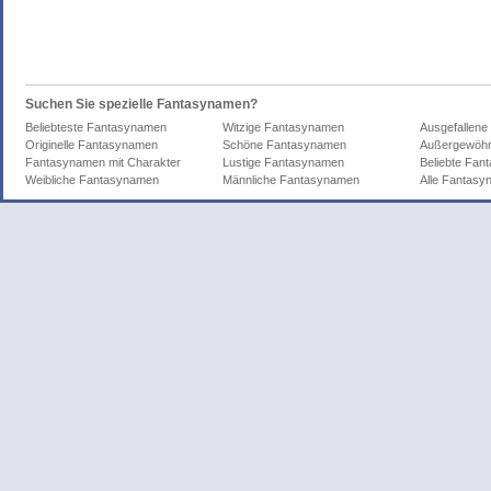
Suchen Sie spezielle Fantasynamen?
Beliebteste Fantasynamen
Witzige Fantasynamen
Ausgefallen
Originelle Fantasynamen
Schöne Fantasynamen
Außergewöhn
Fantasynamen mit Charakter
Lustige Fantasynamen
Beliebte Fa
Weibliche Fantasynamen
Männliche Fantasynamen
Alle Fantas