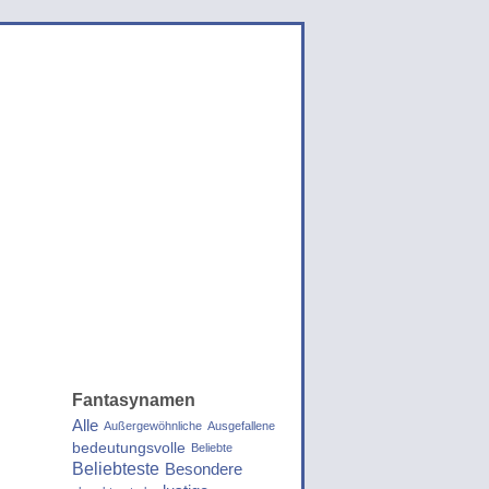
Fantasynamen
Alle
Außergewöhnliche
Ausgefallene
bedeutungsvolle
Beliebte
Beliebteste
Besondere