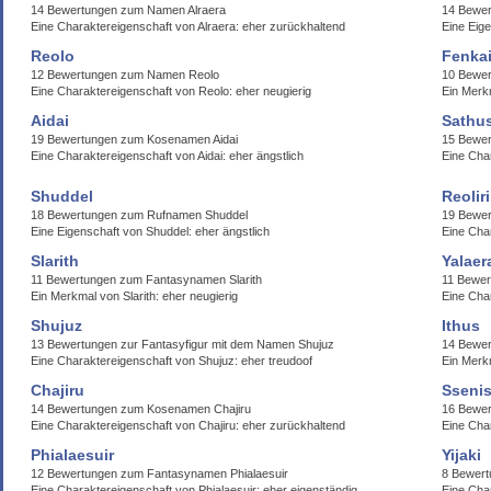
14 Bewertungen zum Namen Alraera
14 Bewer
Eine Charaktereigenschaft von Alraera: eher zurückhaltend
Eine Eige
Reolo
Fenka
12 Bewertungen zum Namen Reolo
10 Bewe
Eine Charaktereigenschaft von Reolo: eher neugierig
Ein Merk
Aidai
Sathu
19 Bewertungen zum Kosenamen Aidai
15 Bewer
Eine Charaktereigenschaft von Aidai: eher ängstlich
Eine Cha
Shuddel
Reolir
18 Bewertungen zum Rufnamen Shuddel
19 Bewer
Eine Eigenschaft von Shuddel: eher ängstlich
Eine Char
Slarith
Yalaer
11 Bewertungen zum Fantasynamen Slarith
11 Bewer
Ein Merkmal von Slarith: eher neugierig
Eine Char
Shujuz
Ithus
13 Bewertungen zur Fantasyfigur mit dem Namen Shujuz
14 Bewer
Eine Charaktereigenschaft von Shujuz: eher treudoof
Ein Merkm
Chajiru
Ssenis
14 Bewertungen zum Kosenamen Chajiru
16 Bewer
Eine Charaktereigenschaft von Chajiru: eher zurückhaltend
Eine Cha
Phialaesuir
Yijaki
12 Bewertungen zum Fantasynamen Phialaesuir
8 Bewert
Eine Charaktereigenschaft von Phialaesuir: eher eigenständig
Eine Char