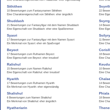
Sithithen
Svyrrll
10 Bewertungen zum Fantasynamen Sithithen
22 Bewer
Eine Charaktereigenschaft von Sithithen: eher ängstlich
Eine Eige
Shuddash
Svyrrg
21 Bewertungen zur Fantasyfigur mit dem Namen Shuddash
14 Bewe
Eine Eigenschaft von Shuddash: eher eine Spaßbremse
Eine Eige
Syasri
Ssilyr
17 Bewertungen zur Fantasyfigur mit dem Namen Syasri
11 Bewer
Ein Merkmal von Syasri: eher ein Spaßvogel
Eine Char
Beyect
Corisl
17 Bewertungen zum Rufnamen Beyect
18 Bewer
Eine Eigenschaft von Beyect: eher treudoof
Eine Char
Ralishul
Keudu
15 Bewertungen zum Namen Ralishul
10 Bewer
Eine Eigenschaft von Ralishul: eher treudoof
Eine Cha
Hyarith
Chalae
17 Bewertungen zum Rufnamen Hyarith
14 Bewe
Ein Merkmal von Hyarith: eher eigenständig
Eine Cha
Shalishul
Phiala
6 Bewertungen zum Namen Shalishul
18 Bewer
Ein Merkmal von Shalishul: eher ängstlich
Eine Cha
Hyatheriarin
Thene