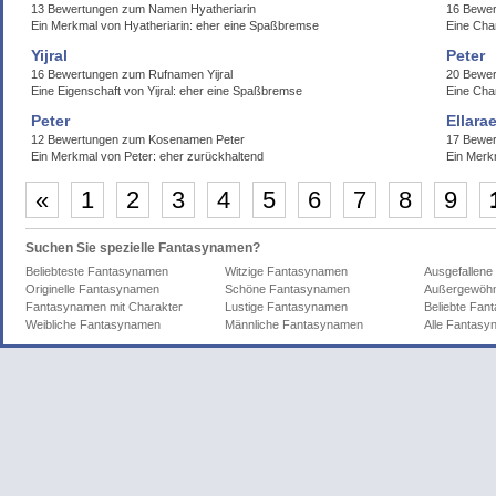
13 Bewertungen zum Namen Hyatheriarin
16 Bewe
Ein Merkmal von Hyatheriarin: eher eine Spaßbremse
Eine Cha
Yijral
Peter
16 Bewertungen zum Rufnamen Yijral
20 Bewer
Eine Eigenschaft von Yijral: eher eine Spaßbremse
Eine Cha
Peter
Ellarae
12 Bewertungen zum Kosenamen Peter
17 Bewer
Ein Merkmal von Peter: eher zurückhaltend
Ein Merkm
«
1
2
3
4
5
6
7
8
9
Suchen Sie spezielle Fantasynamen?
Beliebteste Fantasynamen
Witzige Fantasynamen
Ausgefallen
Originelle Fantasynamen
Schöne Fantasynamen
Außergewöhn
Fantasynamen mit Charakter
Lustige Fantasynamen
Beliebte Fa
Weibliche Fantasynamen
Männliche Fantasynamen
Alle Fantas