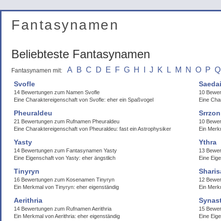
Fantasynamen
Beliebteste Fantasynamen
A
B
C
D
E
F
G
H
I
J
K
L
M
N
O
P
Q
Fantasynamen mit:
Svofle
Saeda
14 Bewertungen zum Namen Svofle
10 Bewe
Eine Charaktereigenschaft von Svofle: eher ein Spaßvogel
Eine Cha
Pheuraldeu
Srrzon
21 Bewertungen zum Rufnamen Pheuraldeu
10 Bewe
Eine Charaktereigenschaft von Pheuraldeu: fast ein Astrophysiker
Ein Merk
Yasty
Ythra
14 Bewertungen zum Fantasynamen Yasty
13 Bewer
Eine Eigenschaft von Yasty: eher ängstlich
Eine Eig
Tinyryn
Sharis
16 Bewertungen zum Kosenamen Tinyryn
12 Bewer
Ein Merkmal von Tinyryn: eher eigenständig
Ein Merk
Aerithria
Synast
14 Bewertungen zum Rufnamen Aerithria
15 Bewer
Ein Merkmal von Aerithria: eher eigenständig
Eine Eige