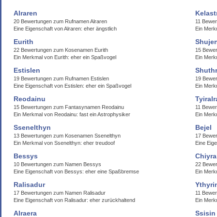
Alraren
Kelast
20 Bewertungen zum Rufnamen Alraren
11 Bewer
Eine Eigenschaft von Alraren: eher ängstlich
Ein Merk
Eurith
Shujen
22 Bewertungen zum Kosenamen Eurith
15 Bewer
Ein Merkmal von Eurith: eher ein Spaßvogel
Ein Merkm
Estislen
Shuthr
19 Bewertungen zum Rufnamen Estislen
19 Bewer
Eine Eigenschaft von Estislen: eher ein Spaßvogel
Ein Merkm
Reodainu
Tyiralr
15 Bewertungen zum Fantasynamen Reodainu
11 Bewer
Ein Merkmal von Reodainu: fast ein Astrophysiker
Ein Merkm
Ssenelthyn
Bejel
13 Bewertungen zum Kosenamen Ssenelthyn
17 Bewer
Ein Merkmal von Ssenelthyn: eher treudoof
Eine Eige
Bessys
Chiyra
10 Bewertungen zum Namen Bessys
22 Bewer
Eine Eigenschaft von Bessys: eher eine Spaßbremse
Ein Merkm
Ralisadur
Ythyri
17 Bewertungen zum Namen Ralisadur
11 Bewer
Eine Eigenschaft von Ralisadur: eher zurückhaltend
Ein Merk
Alraera
Ssisin