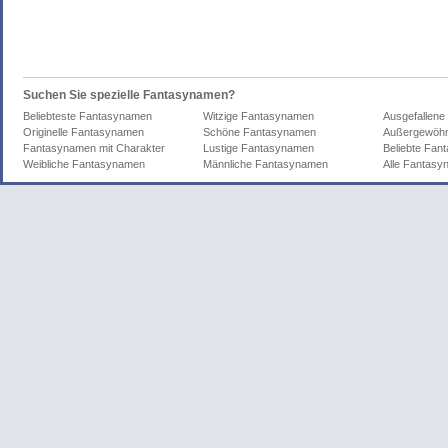
Suchen Sie spezielle Fantasynamen?
Beliebteste Fantasynamen
Witzige Fantasynamen
Ausgefallen
Originelle Fantasynamen
Schöne Fantasynamen
Außergewöhn
Fantasynamen mit Charakter
Lustige Fantasynamen
Beliebte Fa
Weibliche Fantasynamen
Männliche Fantasynamen
Alle Fantas