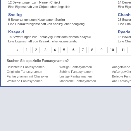
12 Bewertungen zum Namen Chiject
14 Bewe
Eine Eigenschaft von Chiject: eher ängstlich
Eine Eig
Ssellrg
Chash
9 Bewertungen zum Kosenamen Ssellrg
23 Bewer
Eine Charaktereigenschaft von Ssellrg: eher neugierig
Eine Cha
Ksayaki
Ryada
14 Bewertungen zur Fantasyfigur mit dem Namen Ksayaki
15 Bewe
Eine Eigenschaft von Ksayaki: eher eigenständig
Eine Cha
«
1
2
3
4
5
6
7
8
9
10
11
Suchen Sie spezielle Fantasynamen?
Beliebteste Fantasynamen
Witzige Fantasynamen
Ausgefallen
Originelle Fantasynamen
Schöne Fantasynamen
Außergewöhn
Fantasynamen mit Charakter
Lustige Fantasynamen
Beliebte Fa
Weibliche Fantasynamen
Männliche Fantasynamen
Alle Fantas