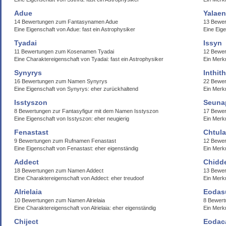
Adue
Yalae
14 Bewertungen zum Fantasynamen Adue
13 Bewe
Eine Eigenschaft von Adue: fast ein Astrophysiker
Eine Eige
Tyadai
Issyn
11 Bewertungen zum Kosenamen Tyadai
12 Bewe
Eine Charaktereigenschaft von Tyadai: fast ein Astrophysiker
Ein Merkm
Synyrys
Inthit
16 Bewertungen zum Namen Synyrys
22 Bewer
Eine Eigenschaft von Synyrys: eher zurückhaltend
Ein Merkm
Isstyszon
Seuna
8 Bewertungen zur Fantasyfigur mit dem Namen Isstyszon
17 Bewe
Eine Eigenschaft von Isstyszon: eher neugierig
Ein Merk
Fenastast
Chtula
9 Bewertungen zum Rufnamen Fenastast
12 Bewer
Eine Eigenschaft von Fenastast: eher eigenständig
Ein Merkm
Addect
Chidd
18 Bewertungen zum Namen Addect
13 Bewer
Eine Charaktereigenschaft von Addect: eher treudoof
Ein Merk
Alrielaia
Eodas
10 Bewertungen zum Namen Alrielaia
8 Bewert
Eine Charaktereigenschaft von Alrielaia: eher eigenständig
Ein Merk
Chiject
Eodac