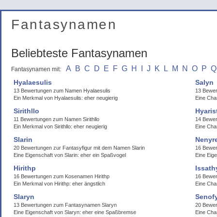
Fantasynamen
Beliebteste Fantasynamen
A
B
C
D
E
F
G
H
I
J
K
L
M
N
O
P
Q
Fantasynamen mit:
Hyalaesulis
Salyn
13 Bewertungen zum Namen Hyalaesulis
13 Bewe
Ein Merkmal von Hyalaesulis: eher neugierig
Eine Cha
Sirithllo
Hyaris
11 Bewertungen zum Namen Sirithllo
14 Bewer
Ein Merkmal von Sirithllo: eher neugierig
Eine Cha
Slarin
Nenyr
20 Bewertungen zur Fantasyfigur mit dem Namen Slarin
16 Bewe
Eine Eigenschaft von Slarin: eher ein Spaßvogel
Eine Eig
Hirithp
Issath
16 Bewertungen zum Kosenamen Hirithp
16 Bewer
Ein Merkmal von Hirithp: eher ängstlich
Eine Char
Slaryn
Senof
13 Bewertungen zum Fantasynamen Slaryn
20 Bewe
Eine Eigenschaft von Slaryn: eher eine Spaßbremse
Eine Cha