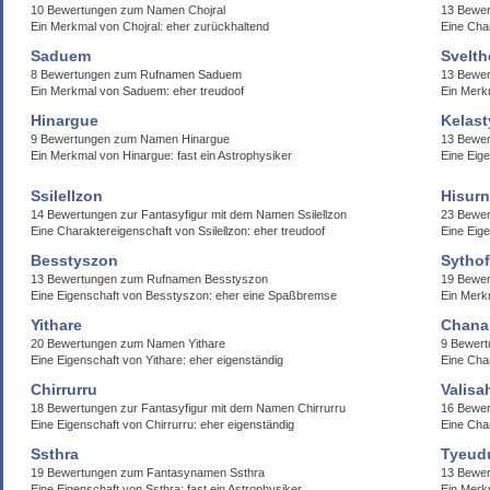
10 Bewertungen zum Namen Chojral
13 Bewer
Ein Merkmal von Chojral: eher zurückhaltend
Eine Char
Saduem
Svelt
8 Bewertungen zum Rufnamen Saduem
13 Bewe
Ein Merkmal von Saduem: eher treudoof
Ein Merkm
Hinargue
Kelast
9 Bewertungen zum Namen Hinargue
13 Bewer
Ein Merkmal von Hinargue: fast ein Astrophysiker
Eine Eige
Ssilellzon
Hisurn
14 Bewertungen zur Fantasyfigur mit dem Namen Ssilellzon
23 Bewer
Eine Charaktereigenschaft von Ssilellzon: eher treudoof
Eine Eige
Besstyszon
Sytho
13 Bewertungen zum Rufnamen Besstyszon
19 Bewe
Eine Eigenschaft von Besstyszon: eher eine Spaßbremse
Ein Merk
Yithare
Chana
20 Bewertungen zum Namen Yithare
9 Bewer
Eine Eigenschaft von Yithare: eher eigenständig
Eine Cha
Chirrurru
Valisa
18 Bewertungen zur Fantasyfigur mit dem Namen Chirrurru
16 Bewer
Eine Eigenschaft von Chirrurru: eher eigenständig
Eine Cha
Ssthra
Tyeud
19 Bewertungen zum Fantasynamen Ssthra
13 Bewer
Eine Eigenschaft von Ssthra: fast ein Astrophysiker
Ein Merkm