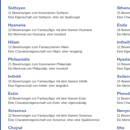
Ssthiyen
Sthen
11 Bewertungen zum Kosenamen Ssthiyen
15 Bewer
Eine Eigenschaft von Ssthiyen: eher ein Spaßvogel
Eine Cha
Hyanaria
Eoda
10 Bewertungen zur Fantasyfigur mit dem Namen Hyanaria
18 Bewe
Ein Merkmal von Hyanaria: eher treudoof
Ein Merk
Hilam
Inthel
12 Bewertungen zum Fantasynamen Hilam
12 Bewer
Eine Charaktereigenschaft von Hilam: eher neugierig
Eine Eige
Philaerialis
Hyada
21 Bewertungen zum Kosenamen Philaerialis
10 Bewe
Ein Merkmal von Philaerialis: eher treudoof
Eine Eig
Inthith
Ssilen
15 Bewertungen zur Fantasyfigur mit dem Namen Inthith
15 Bewer
Eine Eigenschaft von Inthith: eher ängstlich
Ein Merk
Estin
Pheod
18 Bewertungen zur Fantasyfigur mit dem Namen Estin
11 Bewe
Eine Charaktereigenschaft von Estin: eher eigenständig
Eine Cha
Svisenus
Nenyn
22 Bewertungen zur Fantasyfigur mit dem Namen Svisenus
11 Bewer
Eine Charaktereigenschaft von Svisenus: eher eine Spaßbremse
Ein Merk
Chojral
Ithe