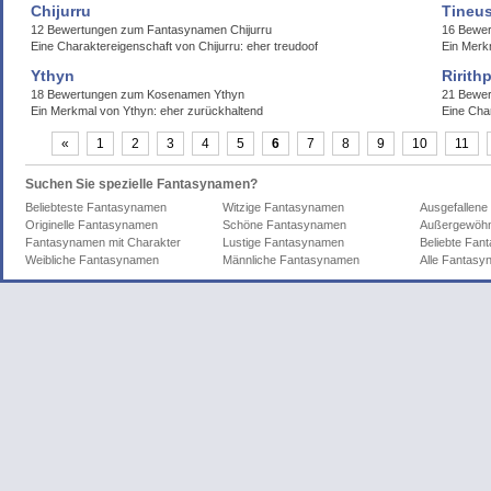
Chijurru
Tineus
12 Bewertungen zum Fantasynamen Chijurru
16 Bewer
Eine Charaktereigenschaft von Chijurru: eher treudoof
Ein Merk
Ythyn
Ririth
18 Bewertungen zum Kosenamen Ythyn
21 Bewer
Ein Merkmal von Ythyn: eher zurückhaltend
Eine Cha
«
1
2
3
4
5
6
7
8
9
10
11
Suchen Sie spezielle Fantasynamen?
Beliebteste Fantasynamen
Witzige Fantasynamen
Ausgefallen
Originelle Fantasynamen
Schöne Fantasynamen
Außergewöhn
Fantasynamen mit Charakter
Lustige Fantasynamen
Beliebte Fa
Weibliche Fantasynamen
Männliche Fantasynamen
Alle Fantas