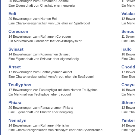
20 Bewertungen zum Rufnamen Chashal
11 Bewe
Eine Eigenschaft von Chashal: eher neugierig
Ein Merk
Eoli
Valala
20 Bewertungen zum Namen Eoli
12 Bewer
Eine Charaktereigenschaft von Eoli: eher ein Spaßvogel
Ein Merkm
Coreusen
Senus
14 Bewertungen zum Rufnamen Coreusen
11 Bewer
Ein Merkmal von Coreusen: fast ein Astrophysiker
Eine Cha
Svisast
Irallo
14 Bewertungen zum Kosenamen Svisast
18 Bewer
Eine Eigenschaft von Svisast: eher eigenständig
Eine Char
Arrect
Chodd
17 Bewertungen zum Fantasynamen Arrect
17 Bewe
Eine Charaktereigenschaft von Arrect: eher ein Spaßvogel
Eine Eig
Teullyphos
Chayu
17 Bewertungen zur Fantasyfigur mit dem Namen Teullyphos
10 Bewe
Ein Merkmal von Teullyphos: eher treudoof
Ein Merk
Phiaral
Sthen
20 Bewertungen zum Fantasynamen Phiaral
12 Bewer
Eine Eigenschaft von Phiaral: eher neugierig
Eine Char
Nenislyn
Yimke
14 Bewertungen zum Rufnamen Nenislyn
14 Bewe
Eine Charaktereigenschaft von Nenislyn: eher eine Spaßbremse
Eine Eig