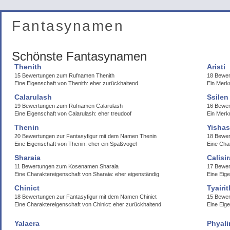
Fantasynamen
Schönste Fantasynamen
Thenith
Aristi
15 Bewertungen zum Rufnamen Thenith
18 Bewer
Eine Eigenschaft von Thenith: eher zurückhaltend
Ein Merkm
Calarulash
Ssilen
19 Bewertungen zum Rufnamen Calarulash
16 Bewer
Eine Eigenschaft von Calarulash: eher treudoof
Ein Merkm
Thenin
Yisha
20 Bewertungen zur Fantasyfigur mit dem Namen Thenin
18 Bewe
Eine Eigenschaft von Thenin: eher ein Spaßvogel
Eine Char
Sharaia
Calisir
11 Bewertungen zum Kosenamen Sharaia
17 Bewer
Eine Charaktereigenschaft von Sharaia: eher eigenständig
Eine Eige
Chinict
Tyairit
18 Bewertungen zur Fantasyfigur mit dem Namen Chinict
15 Bewer
Eine Charaktereigenschaft von Chinict: eher zurückhaltend
Eine Eige
Yalaera
Phyali