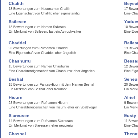
Chalith
Beyec
13 Bewertungen zum Kosenamen Chalith
17 Bewe
Eine Eigenschaft von Chalith: eher eigenständig
Eine Cha
Ssilesen
Yadue
18 Bewertungen zum Namen Ssilesen
10 Bewe
Ein Merkmal von Ssilesen: fast ein Astrophysiker
Eine Eig
Chaddel
Railas
9 Bewertungen zum Rufnamen Chaddel
13 Bewer
Eine Eigenschaft von Chaddel: eher ängstlich
Eine Char
Chashurru
Bessas
15 Bewertungen zum Namen Chashurru
12 Bewer
Eine Charaktereigenschaft von Chashurru: eher ängstlich
Eine Eig
Beshal
Seneu
15 Bewertungen zur Fantasyfigur mit dem Namen Beshal
20 Bewe
Ein Merkmal von Beshal: eher treudoof
Ein Merk
Hisurn
Alriel
23 Bewertungen zum Rufnamen Hisurn
9 Bewert
Eine Charaktereigenschaft von Hisurn: eher ein Spaßvogel
Ein Merkm
Slareusen
Eusty
14 Bewertungen zum Rufnamen Slareusen
11 Bewe
Ein Merkmal von Slareusen: eher neugierig
Eine Char
Chashal
Thena