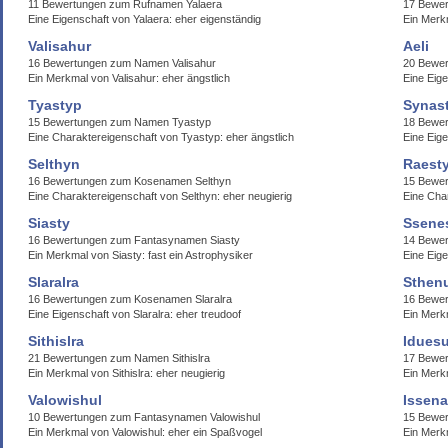
11 Bewertungen zum Rufnamen Yalaera
17 Bewer
Eine Eigenschaft von Yalaera: eher eigenständig
Ein Merk
Valisahur
Aeli
16 Bewertungen zum Namen Valisahur
20 Bewer
Ein Merkmal von Valisahur: eher ängstlich
Eine Eige
Tyastyp
Synas
15 Bewertungen zum Namen Tyastyp
18 Bewe
Eine Charaktereigenschaft von Tyastyp: eher ängstlich
Eine Eige
Selthyn
Raest
16 Bewertungen zum Kosenamen Selthyn
15 Bewer
Eine Charaktereigenschaft von Selthyn: eher neugierig
Eine Cha
Siasty
Ssene
16 Bewertungen zum Fantasynamen Siasty
14 Bewe
Ein Merkmal von Siasty: fast ein Astrophysiker
Eine Eig
Slaralra
Sthen
16 Bewertungen zum Kosenamen Slaralra
16 Bewe
Eine Eigenschaft von Slaralra: eher treudoof
Ein Merk
Sithislra
Idues
21 Bewertungen zum Namen Sithislra
17 Bewe
Ein Merkmal von Sithislra: eher neugierig
Ein Merk
Valowishul
Issena
10 Bewertungen zum Fantasynamen Valowishul
15 Bewe
Ein Merkmal von Valowishul: eher ein Spaßvogel
Ein Merkm