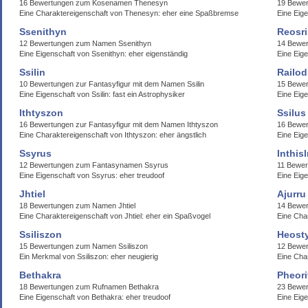
16 Bewertungen zum Kosenamen Thenesyn
19 Bewer
Eine Charaktereigenschaft von Thenesyn: eher eine Spaßbremse
Eine Eige
Ssenithyn
Reosri
12 Bewertungen zum Namen Ssenithyn
14 Bewe
Eine Eigenschaft von Ssenithyn: eher eigenständig
Eine Eige
Ssilin
Railod
10 Bewertungen zur Fantasyfigur mit dem Namen Ssilin
15 Bewer
Eine Eigenschaft von Ssilin: fast ein Astrophysiker
Eine Eige
Ithtyszon
Ssilus
16 Bewertungen zur Fantasyfigur mit dem Namen Ithtyszon
16 Bewer
Eine Charaktereigenschaft von Ithtyszon: eher ängstlich
Eine Eige
Ssyrus
Inthisl
12 Bewertungen zum Fantasynamen Ssyrus
11 Bewer
Eine Eigenschaft von Ssyrus: eher treudoof
Eine Eige
Jhtiel
Ajurru
18 Bewertungen zum Namen Jhtiel
14 Bewer
Eine Charaktereigenschaft von Jhtiel: eher ein Spaßvogel
Eine Cha
Ssiliszon
Heost
15 Bewertungen zum Namen Ssiliszon
12 Bewe
Ein Merkmal von Ssiliszon: eher neugierig
Eine Cha
Bethakra
Pheori
18 Bewertungen zum Rufnamen Bethakra
23 Bewer
Eine Eigenschaft von Bethakra: eher treudoof
Eine Eige