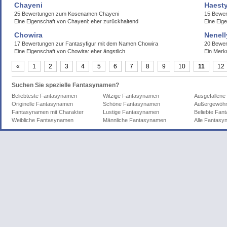
Chayeni
Haest
25 Bewertungen zum Kosenamen Chayeni
15 Bewe
Eine Eigenschaft von Chayeni: eher zurückhaltend
Eine Eig
Chowira
Nenell
17 Bewertungen zur Fantasyfigur mit dem Namen Chowira
20 Bewer
Eine Eigenschaft von Chowira: eher ängstlich
Ein Merk
«
1
2
3
4
5
6
7
8
9
10
11
12
Suchen Sie spezielle Fantasynamen?
Beliebteste Fantasynamen
Witzige Fantasynamen
Ausgefallen
Originelle Fantasynamen
Schöne Fantasynamen
Außergewöhn
Fantasynamen mit Charakter
Lustige Fantasynamen
Beliebte Fa
Weibliche Fantasynamen
Männliche Fantasynamen
Alle Fantas