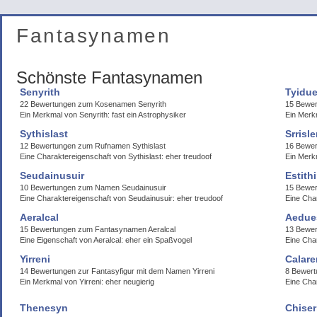
Fantasynamen
Schönste Fantasynamen
Senyrith
Tyidu
22 Bewertungen zum Kosenamen Senyrith
15 Bewer
Ein Merkmal von Senyrith: fast ein Astrophysiker
Ein Merk
Sythislast
Srrisl
12 Bewertungen zum Rufnamen Sythislast
16 Bewer
Eine Charaktereigenschaft von Sythislast: eher treudoof
Ein Merkm
Seudainusuir
Estith
10 Bewertungen zum Namen Seudainusuir
15 Bewer
Eine Charaktereigenschaft von Seudainusuir: eher treudoof
Eine Char
Aeralcal
Aedue
15 Bewertungen zum Fantasynamen Aeralcal
13 Bewe
Eine Eigenschaft von Aeralcal: eher ein Spaßvogel
Eine Cha
Yirreni
Calare
14 Bewertungen zur Fantasyfigur mit dem Namen Yirreni
8 Bewer
Ein Merkmal von Yirreni: eher neugierig
Eine Cha
Thenesyn
Chiser