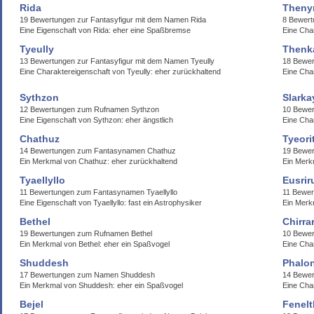
Rida
Theny
19 Bewertungen zur Fantasyfigur mit dem Namen Rida
8 Bewer
Eine Eigenschaft von Rida: eher eine Spaßbremse
Eine Cha
Tyeully
Thenk
13 Bewertungen zur Fantasyfigur mit dem Namen Tyeully
18 Bewe
Eine Charaktereigenschaft von Tyeully: eher zurückhaltend
Eine Cha
Sythzon
Slarka
12 Bewertungen zum Rufnamen Sythzon
10 Bewer
Eine Eigenschaft von Sythzon: eher ängstlich
Eine Cha
Chathuz
Tyeori
14 Bewertungen zum Fantasynamen Chathuz
19 Bewer
Ein Merkmal von Chathuz: eher zurückhaltend
Ein Merk
Tyaellyllo
Eusrir
11 Bewertungen zum Fantasynamen Tyaellyllo
11 Bewer
Eine Eigenschaft von Tyaellyllo: fast ein Astrophysiker
Ein Merk
Bethel
Chirra
19 Bewertungen zum Rufnamen Bethel
10 Bewer
Ein Merkmal von Bethel: eher ein Spaßvogel
Eine Cha
Shuddesh
Phalo
17 Bewertungen zum Namen Shuddesh
14 Bewe
Ein Merkmal von Shuddesh: eher ein Spaßvogel
Eine Char
Bejel
Fenel