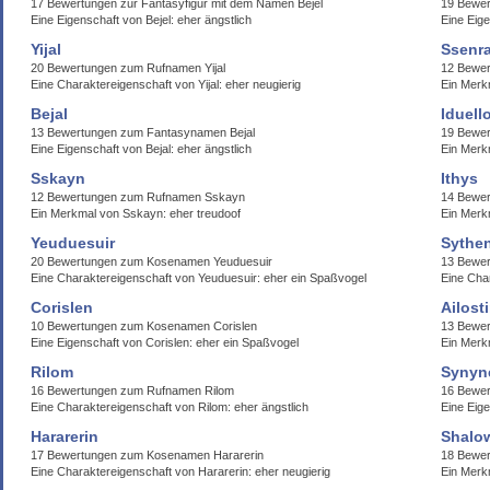
17 Bewertungen zur Fantasyfigur mit dem Namen Bejel
19 Bewe
Eine Eigenschaft von Bejel: eher ängstlich
Eine Eig
Yijal
Ssenr
20 Bewertungen zum Rufnamen Yijal
12 Bewe
Eine Charaktereigenschaft von Yijal: eher neugierig
Ein Merk
Bejal
Iduell
13 Bewertungen zum Fantasynamen Bejal
19 Bewer
Eine Eigenschaft von Bejal: eher ängstlich
Ein Merkm
Sskayn
Ithys
12 Bewertungen zum Rufnamen Sskayn
14 Bewer
Ein Merkmal von Sskayn: eher treudoof
Ein Merkm
Yeuduesuir
Sythe
20 Bewertungen zum Kosenamen Yeuduesuir
13 Bewe
Eine Charaktereigenschaft von Yeuduesuir: eher ein Spaßvogel
Eine Cha
Corislen
Ailost
10 Bewertungen zum Kosenamen Corislen
13 Bewer
Eine Eigenschaft von Corislen: eher ein Spaßvogel
Ein Merk
Rilom
Synyn
16 Bewertungen zum Rufnamen Rilom
16 Bewer
Eine Charaktereigenschaft von Rilom: eher ängstlich
Eine Eig
Hararerin
Shalo
17 Bewertungen zum Kosenamen Hararerin
18 Bewe
Eine Charaktereigenschaft von Hararerin: eher neugierig
Ein Merkm