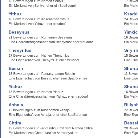
18 Bewertungen zum Namen Seniys
17 Bewe
Ein Merkmal von Seniys: eher ein Spaßvogel
Ein Merk
Yithuz
Ksadd
10 Bewertungen zum Kosenamen Yithuz
24 Bewe
Ein Merkmal von Yithuz: eher treudoof
Ein Merk
Bessynus
Yimkic
21 Bewertungen zum Rufnamen Bessynus
16 Bewer
Eine Charaktereigenschaft von Bessynus: eher treudoof
Ein Merkm
Thenyrrlus
Srryrr
17 Bewertungen zum Namen Thenyrrlus
15 Bewer
Eine Eigenschaft von Thenyrrlus: eher treudoof
Eine Char
Bessin
Shurra
15 Bewertungen zum Fantasynamen Bessin
11 Bewer
Eine Eigenschaft von Bessin: eher eine Spaßbremse
Eine Eige
Yishuz
Shunu
18 Bewertungen zum Namen Yishuz
16 Bewer
Eine Charaktereigenschaft von Yishuz: eher treudoof
Ein Merk
Ashaja
Rillyp
11 Bewertungen zum Kosenamen Ashaja
22 Bewer
Eine Eigenschaft von Ashaja: eher eine Spaßbremse
Eine Eige
Chtira
Bessel
19 Bewertungen zur Fantasyfigur mit dem Namen Chtira
20 Bewer
Ein Merkmal von Chtira: fast ein Astrophysiker
Eine Eige