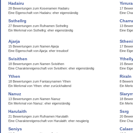
Hadairu
Yirrura
28 Bewertungen zum Kosenamen Hadairu
17 Bewer
Eine Eigenschaft von Hadairu: eher eigenständig
Eine Char
Ssthellrg
Charr
27 Bewertungen zum Rufnamen Ssthellrg
13 Bewe
Ein Merkmal von Ssthellrg: eher eigenständig
Eine Eig
Ajarja
Stheni
15 Bewertungen zum Namen Ajarja
17 Bewer
Eine Eigenschaft von Ajarja: eher treudoof
Eine Eige
Svisithen
Ythell
18 Bewertungen zum Namen Svisithen
15 Bewer
Eine Charaktereigenschaft von Svisithen: eher eigenständig
Eine Eige
Ythen
Riraln
18 Bewertungen zum Fantasynamen Ythen
8 Bewert
Ein Merkmal von Ythen: eher zurückhaltend
Ein Merkm
Nanuz
Slaryrr
13 Bewertungen zum Namen Nanuz
18 Bewer
Ein Merkmal von Nanuz: eher eigenständig
Ein Merkm
Harulaith
Ssrg
21 Bewertungen zum Rufnamen Harulaith
20 Bewe
Eine Charaktereigenschaft von Harulaith: eher neugierig
Eine Cha
Seniys
Calaer