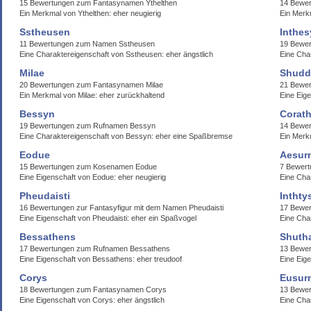
15 Bewertungen zum Fantasynamen Ythelthen
14 Bewe
Ein Merkmal von Ythelthen: eher neugierig
Ein Merk
Sstheusen
Inthes
11 Bewertungen zum Namen Sstheusen
19 Bewe
Eine Charaktereigenschaft von Sstheusen: eher ängstlich
Eine Cha
Milae
Shudd
20 Bewertungen zum Fantasynamen Milae
21 Bewe
Ein Merkmal von Milae: eher zurückhaltend
Eine Eig
Bessyn
Corat
19 Bewertungen zum Rufnamen Bessyn
14 Bewer
Eine Charaktereigenschaft von Bessyn: eher eine Spaßbremse
Ein Merk
Eodue
Aesur
15 Bewertungen zum Kosenamen Eodue
7 Bewert
Eine Eigenschaft von Eodue: eher neugierig
Eine Cha
Pheudaisti
Inthty
16 Bewertungen zur Fantasyfigur mit dem Namen Pheudaisti
17 Bewer
Eine Eigenschaft von Pheudaisti: eher ein Spaßvogel
Eine Cha
Bessathens
Shuth
17 Bewertungen zum Rufnamen Bessathens
13 Bewe
Eine Eigenschaft von Bessathens: eher treudoof
Eine Eig
Corys
Eusurn
18 Bewertungen zum Fantasynamen Corys
13 Bewer
Eine Eigenschaft von Corys: eher ängstlich
Eine Char