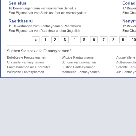
Senislus
Eodad
16 Bewertungen zum Fantasynamen Senislus
17 Bewe
Eine Eigenschaft von Senislus: fast ein Astrophysiker
Eine Cha
Raerithsuru
Nenyrr
11 Bewertungen zum Fantasynamen Raerithsuru
12 Bewe
Eine Eigenschaft von Raerithsuru: eher ängstlich
Eine Cha
«
1
2
3
4
5
6
7
8
9
10
Suchen Sie spezielle Fantasynamen?
Beliebteste Fantasynamen
Witzige Fantasynamen
Ausgefallen
Originelle Fantasynamen
Schöne Fantasynamen
Außergewöhn
Fantasynamen mit Charakter
Lustige Fantasynamen
Beliebte Fa
Weibliche Fantasynamen
Männliche Fantasynamen
Alle Fantas