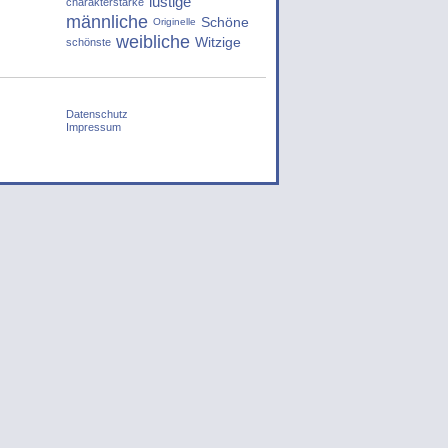
lustige
charakterstarke
männliche
Schöne
Originelle
weibliche
Witzige
schönste
Datenschutz
Impressum