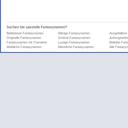
Suchen Sie spezielle Fantasynamen?
Beliebteste Fantasynamen
Witzige Fantasynamen
Ausgefallen
Originelle Fantasynamen
Schöne Fantasynamen
Außergewöhn
Fantasynamen mit Charakter
Lustige Fantasynamen
Beliebte Fa
Weibliche Fantasynamen
Männliche Fantasynamen
Alle Fantas