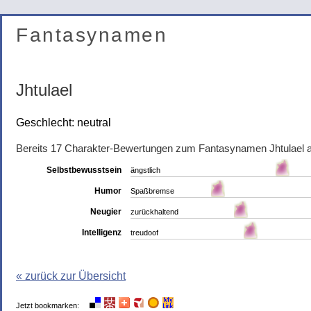
Fantasynamen
Jhtulael
Geschlecht: neutral
Bereits 17 Charakter-Bewertungen zum Fantasynamen Jhtulael 
Selbstbewusstsein
ängstlich
Humor
Spaßbremse
Neugier
zurückhaltend
Intelligenz
treudoof
« zurück zur Übersicht
Jetzt bookmarken: