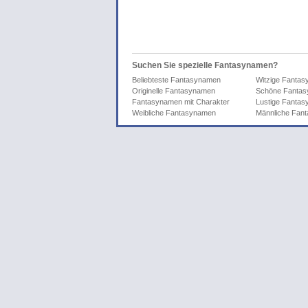
Suchen Sie spezielle Fantasynamen?
Beliebteste Fantasynamen
Witzige Fanta
Originelle Fantasynamen
Schöne Fanta
Fantasynamen mit Charakter
Lustige Fanta
Weibliche Fantasynamen
Männliche Fan