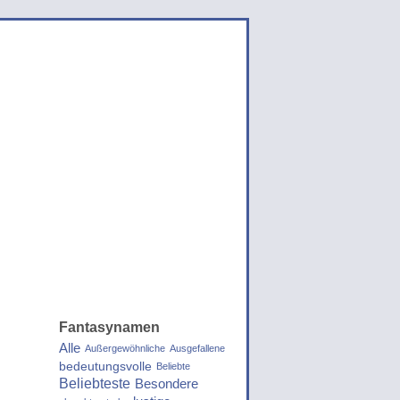
Fantasynamen
Alle
Außergewöhnliche
Ausgefallene
bedeutungsvolle
Beliebte
Beliebteste
Besondere