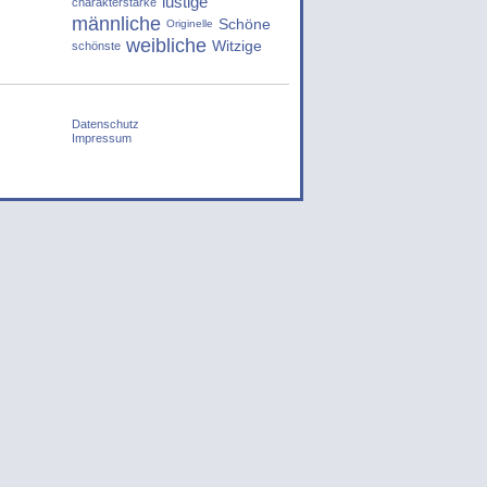
lustige
charakterstarke
männliche
Schöne
Originelle
weibliche
Witzige
schönste
Datenschutz
Impressum