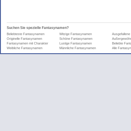
Suchen Sie spezielle Fantasynamen?
Beliebteste Fantasynamen
Witzige Fantasynamen
Ausgefallen
Originelle Fantasynamen
Schöne Fantasynamen
Außergewöhn
Fantasynamen mit Charakter
Lustige Fantasynamen
Beliebte Fa
Weibliche Fantasynamen
Männliche Fantasynamen
Alle Fantas