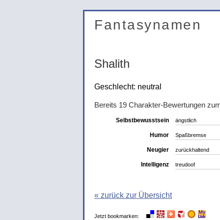
Fantasynamen
Shalith
Geschlecht: neutral
Bereits 19 Charakter-Bewertungen zu
Selbstbewusstsein
ängstlich
Humor
Spaßbremse
Neugier
zurückhaltend
Intelligenz
treudoof
« zurück zur Übersicht
Jetzt bookmarken: