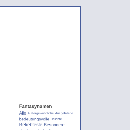
Fantasynamen
Alle
Außergewöhnliche
Ausgefallene
bedeutungsvolle
Beliebte
Beliebteste
Besondere