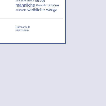
lustige
charakterstarke
männliche
Schöne
Originelle
weibliche
Witzige
schönste
Datenschutz
Impressum