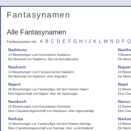
Fantasynamen
Alle Fantasynamen
A
B
C
D
E
F
G
H
I
J
K
L
M
N
O
P
Q
Fantasynamen mit:
Naddurru
Naeth
10 Bewertungen zum Kosenamen Naddurru
9 Bewer
Ein Merkmal von Naddurru: fast ein Astrophysiker
Ein Merk
Naiduem
Najare
14 Bewertungen zum Fantasynamen Naiduem
16 Bewe
Ein Merkmal von Naiduem: eher ängstlich
Ein Merkm
Naject
Najel
26 Bewertungen zur Fantasyfigur mit dem Namen Naject
15 Bewer
Eine Eigenschaft von Naject: eher ein Spaßvogel
Eine Cha
Namkash
Nanuz
20 Bewertungen zum Kosenamen Namkash
13 Bewe
Eine Charaktereigenschaft von Namkash: eher eigenständig
Eine Cha
Narkaja
Narka
15 Bewertungen zur Fantasyfigur mit dem Namen Narkaja
13 Bewe
Eine Charaktereigenschaft von Narkaja: eher zurückhaltend
Ein Merk