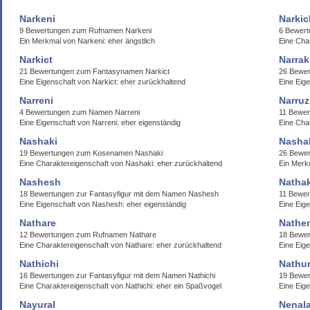
Narkeni
Narkic
9 Bewertungen zum Rufnamen Narkeni
6 Bewert
Ein Merkmal von Narkeni: eher ängstlich
Eine Cha
Narkict
Narrak
21 Bewertungen zum Fantasynamen Narkict
26 Bewe
Eine Eigenschaft von Narkict: eher zurückhaltend
Eine Eige
Narreni
Narruz
4 Bewertungen zum Namen Narreni
11 Bewe
Eine Eigenschaft von Narreni: eher eigenständig
Eine Cha
Nashaki
Nasha
19 Bewertungen zum Kosenamen Nashaki
26 Bewer
Eine Charaktereigenschaft von Nashaki: eher zurückhaltend
Ein Merk
Nashesh
Nathak
18 Bewertungen zur Fantasyfigur mit dem Namen Nashesh
11 Bewer
Eine Eigenschaft von Nashesh: eher eigenständig
Eine Eig
Nathare
Nathe
12 Bewertungen zum Rufnamen Nathare
18 Bewe
Eine Charaktereigenschaft von Nathare: eher zurückhaltend
Eine Eige
Nathichi
Nathur
16 Bewertungen zur Fantasyfigur mit dem Namen Nathichi
19 Bewer
Eine Charaktereigenschaft von Nathichi: eher ein Spaßvogel
Eine Eige
Nayural
Nenala