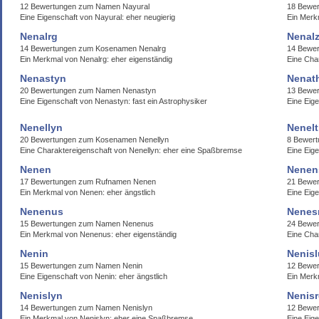
12 Bewertungen zum Namen Nayural
18 Bewe
Eine Eigenschaft von Nayural: eher neugierig
Ein Merk
Nenalrg
Nenal
14 Bewertungen zum Kosenamen Nenalrg
14 Bewer
Ein Merkmal von Nenalrg: eher eigenständig
Eine Cha
Nenastyn
Nenat
20 Bewertungen zum Namen Nenastyn
13 Bewe
Eine Eigenschaft von Nenastyn: fast ein Astrophysiker
Eine Eig
Nenellyn
Nenel
20 Bewertungen zum Kosenamen Nenellyn
8 Bewert
Eine Charaktereigenschaft von Nenellyn: eher eine Spaßbremse
Eine Eige
Nenen
Nenen
17 Bewertungen zum Rufnamen Nenen
21 Bewe
Ein Merkmal von Nenen: eher ängstlich
Eine Eig
Nenenus
Nenes
15 Bewertungen zum Namen Nenenus
24 Bewe
Ein Merkmal von Nenenus: eher eigenständig
Eine Cha
Nenin
Nenisl
15 Bewertungen zum Namen Nenin
12 Bewer
Eine Eigenschaft von Nenin: eher ängstlich
Ein Merkm
Nenislyn
Nenis
14 Bewertungen zum Namen Nenislyn
12 Bewe
Ein Merkmal von Nenislyn: eher eine Spaßbremse
Eine Eig