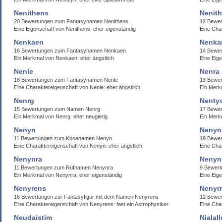
Nenithens
Nenit
20 Bewertungen zum Fantasynamen Nenithens
12 Bewer
Eine Eigenschaft von Nenithens: eher eigenständig
Eine Cha
Nenkaen
Nenka
16 Bewertungen zum Fantasynamen Nenkaen
14 Bewe
Ein Merkmal von Nenkaen: eher ängstlich
Eine Eige
Nenle
Nenra
18 Bewertungen zum Fantasynamen Nenle
13 Bewer
Eine Charaktereigenschaft von Nenle: eher ängstlich
Ein Merk
Nenrg
Nenty
15 Bewertungen zum Namen Nenrg
17 Bewer
Ein Merkmal von Nenrg: eher neugierig
Ein Merk
Nenyn
Nenyn
11 Bewertungen zum Kosenamen Nenyn
19 Bewer
Eine Charaktereigenschaft von Nenyn: eher ängstlich
Eine Char
Nenynra
Nenyn
11 Bewertungen zum Rufnamen Nenynra
9 Bewer
Ein Merkmal von Nenynra: eher eigenständig
Eine Eig
Nenyrens
Nenyrr
16 Bewertungen zur Fantasyfigur mit dem Namen Nenyrens
12 Bewer
Eine Charaktereigenschaft von Nenyrens: fast ein Astrophysiker
Eine Cha
Neudaistim
Nialall