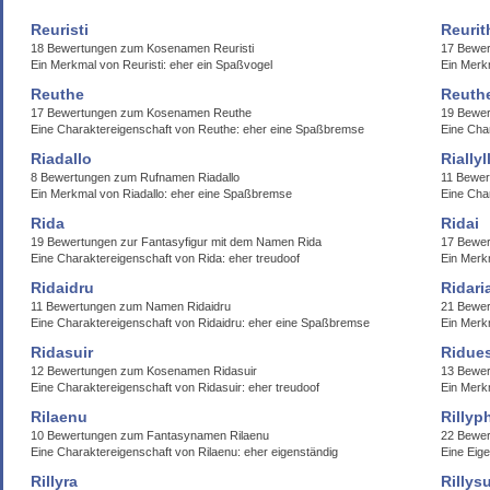
Reuristi
Reurit
18 Bewertungen zum Kosenamen Reuristi
17 Bewer
Ein Merkmal von Reuristi: eher ein Spaßvogel
Ein Merkm
Reuthe
Reuth
17 Bewertungen zum Kosenamen Reuthe
19 Bewe
Eine Charaktereigenschaft von Reuthe: eher eine Spaßbremse
Eine Cha
Riadallo
Riallyl
8 Bewertungen zum Rufnamen Riadallo
11 Bewer
Ein Merkmal von Riadallo: eher eine Spaßbremse
Eine Char
Rida
Ridai
19 Bewertungen zur Fantasyfigur mit dem Namen Rida
17 Bewer
Eine Charaktereigenschaft von Rida: eher treudoof
Ein Merk
Ridaidru
Ridari
11 Bewertungen zum Namen Ridaidru
21 Bewer
Eine Charaktereigenschaft von Ridaidru: eher eine Spaßbremse
Ein Merk
Ridasuir
Ridue
12 Bewertungen zum Kosenamen Ridasuir
13 Bewer
Eine Charaktereigenschaft von Ridasuir: eher treudoof
Ein Merk
Rilaenu
Rillyp
10 Bewertungen zum Fantasynamen Rilaenu
22 Bewer
Eine Charaktereigenschaft von Rilaenu: eher eigenständig
Eine Eige
Rillyra
Rillysu