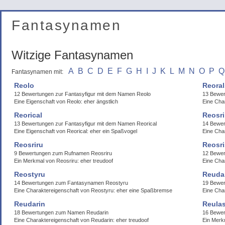
Fantasynamen
Witzige Fantasynamen
A
B
C
D
E
F
G
H
I
J
K
L
M
N
O
P
Q
Fantasynamen mit:
Reolo
Reora
12 Bewertungen zur Fantasyfigur mit dem Namen Reolo
13 Bewe
Eine Eigenschaft von Reolo: eher ängstlich
Eine Cha
Reorical
Reosri
13 Bewertungen zur Fantasyfigur mit dem Namen Reorical
14 Bewe
Eine Eigenschaft von Reorical: eher ein Spaßvogel
Eine Cha
Reosriru
Reosr
9 Bewertungen zum Rufnamen Reosriru
12 Bewe
Ein Merkmal von Reosriru: eher treudoof
Eine Cha
Reostyru
Reuda
14 Bewertungen zum Fantasynamen Reostyru
19 Bewe
Eine Charaktereigenschaft von Reostyru: eher eine Spaßbremse
Eine Cha
Reudarin
Reulas
18 Bewertungen zum Namen Reudarin
16 Bewer
Eine Charaktereigenschaft von Reudarin: eher treudoof
Ein Merk