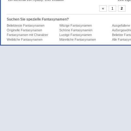
«
1
2
Suchen Sie spezielle Fantasynamen?
Beliebteste Fantasynamen
Witzige Fantasynamen
Ausgefallen
Originelle Fantasynamen
Schöne Fantasynamen
Außergewöhn
Fantasynamen mit Charakter
Lustige Fantasynamen
Beliebte Fa
Weibliche Fantasynamen
Männliche Fantasynamen
Alle Fantas