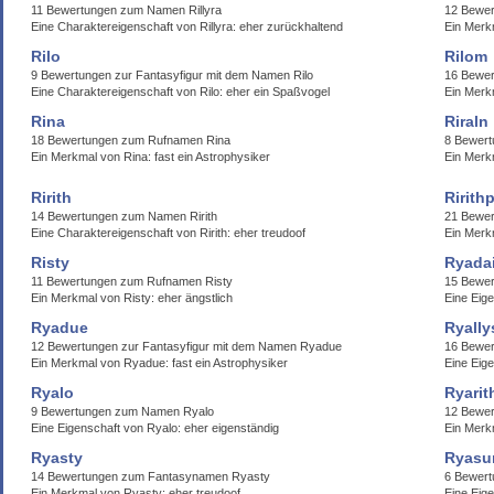
11 Bewertungen zum Namen Rillyra
12 Bewer
Eine Charaktereigenschaft von Rillyra: eher zurückhaltend
Ein Merkm
Rilo
Rilom
9 Bewertungen zur Fantasyfigur mit dem Namen Rilo
16 Bewe
Eine Charaktereigenschaft von Rilo: eher ein Spaßvogel
Ein Merkm
Rina
Riraln
18 Bewertungen zum Rufnamen Rina
8 Bewert
Ein Merkmal von Rina: fast ein Astrophysiker
Ein Merk
Ririth
Ririth
14 Bewertungen zum Namen Ririth
21 Bewer
Eine Charaktereigenschaft von Ririth: eher treudoof
Ein Merk
Risty
Ryada
11 Bewertungen zum Rufnamen Risty
15 Bewe
Ein Merkmal von Risty: eher ängstlich
Eine Eig
Ryadue
Ryally
12 Bewertungen zur Fantasyfigur mit dem Namen Ryadue
16 Bewer
Ein Merkmal von Ryadue: fast ein Astrophysiker
Eine Eige
Ryalo
Ryarit
9 Bewertungen zum Namen Ryalo
12 Bewer
Eine Eigenschaft von Ryalo: eher eigenständig
Ein Merkm
Ryasty
Ryasu
14 Bewertungen zum Fantasynamen Ryasty
6 Bewert
Ein Merkmal von Ryasty: eher treudoof
Eine Eig