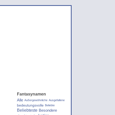
Fantasynamen
Alle
Außergewöhnliche
Ausgefallene
bedeutungsvolle
Beliebte
Beliebteste
Besondere