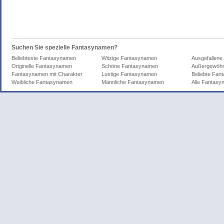
Suchen Sie spezielle Fantasynamen?
Beliebteste Fantasynamen
Witzige Fantasynamen
Ausgefallen
Originelle Fantasynamen
Schöne Fantasynamen
Außergewöhn
Fantasynamen mit Charakter
Lustige Fantasynamen
Beliebte Fa
Weibliche Fantasynamen
Männliche Fantasynamen
Alle Fantas