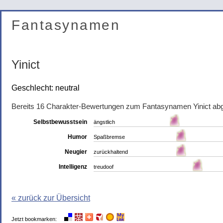
Fantasynamen
Yinict
Geschlecht: neutral
Bereits 16 Charakter-Bewertungen zum Fantasynamen Yinict ab
Selbstbewusstsein
ängstlich
Humor
Spaßbremse
Neugier
zurückhaltend
Intelligenz
treudoof
« zurück zur Übersicht
Jetzt bookmarken: