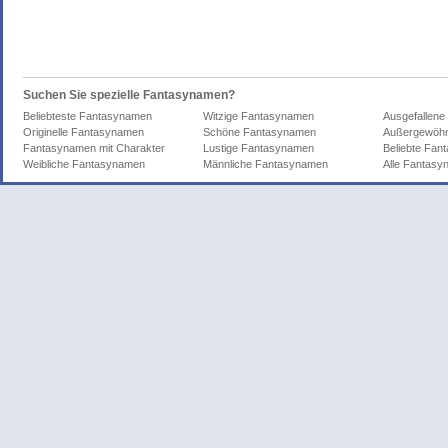
Suchen Sie spezielle Fantasynamen?
Beliebteste Fantasynamen
Witzige Fantasynamen
Ausgefallen
Originelle Fantasynamen
Schöne Fantasynamen
Außergewöhn
Fantasynamen mit Charakter
Lustige Fantasynamen
Beliebte Fa
Weibliche Fantasynamen
Männliche Fantasynamen
Alle Fantas