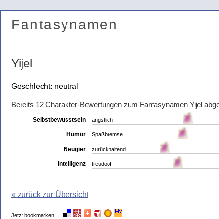
Fantasynamen
Yijel
Geschlecht: neutral
Bereits 12 Charakter-Bewertungen zum Fantasynamen Yijel abg
Selbstbewusstsein
ängstlich
Humor
Spaßbremse
Neugier
zurückhaltend
Intelligenz
treudoof
« zurück zur Übersicht
Jetzt bookmarken: