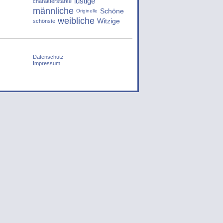
lustige
charakterstarke
männliche
Schöne
Originelle
weibliche
Witzige
schönste
Datenschutz
Impressum