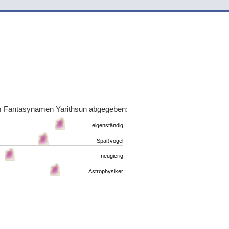
m Fantasynamen Yarithsun abgegeben:
eigenständig
Spaßvogel
neugierig
Astrophysiker