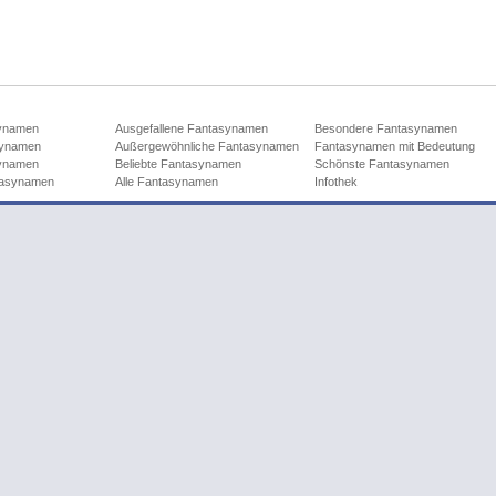
synamen
Ausgefallene Fantasynamen
Besondere Fantasynamen
synamen
Außergewöhnliche Fantasynamen
Fantasynamen mit Bedeutung
synamen
Beliebte Fantasynamen
Schönste Fantasynamen
tasynamen
Alle Fantasynamen
Infothek