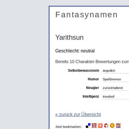
Fantasynamen
Yarithsun
Geschlecht: neutral
Bereits 10 Charakter-Bewertungen zu
Selbstbewusstsein
ängstlich
Humor
Spaßbremse
Neugier
zurückhaltend
Intelligenz
treudoof
« zurück zur Übersicht
Jetzt bookmarken: