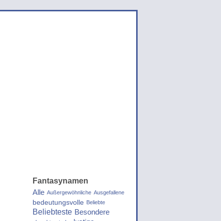
Fantasynamen
Alle
Außergewöhnliche
Ausgefallene
bedeutungsvolle
Beliebte
Beliebteste
Besondere