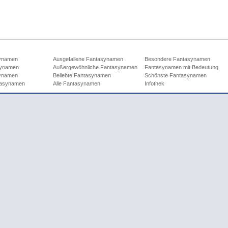
synamen
Ausgefallene Fantasynamen
Besondere Fantasynamen
synamen
Außergewöhnliche Fantasynamen
Fantasynamen mit Bedeutung
synamen
Beliebte Fantasynamen
Schönste Fantasynamen
tasynamen
Alle Fantasynamen
Infothek