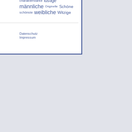
lustige
charakterstarke
männliche
Schöne
Originelle
weibliche
Witzige
schönste
Datenschutz
Impressum