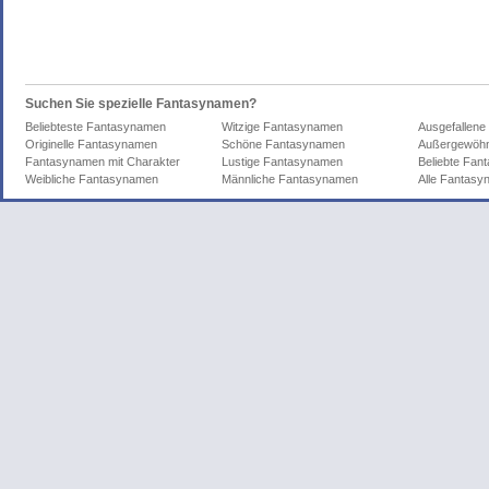
Suchen Sie spezielle Fantasynamen?
Beliebteste Fantasynamen
Witzige Fantasynamen
Ausgefallen
Originelle Fantasynamen
Schöne Fantasynamen
Außergewöhn
Fantasynamen mit Charakter
Lustige Fantasynamen
Beliebte Fa
Weibliche Fantasynamen
Männliche Fantasynamen
Alle Fantas