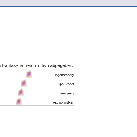
m Fantasynamen Srrithyn abgegeben:
eigenständig
Spaßvogel
neugierig
Astrophysiker