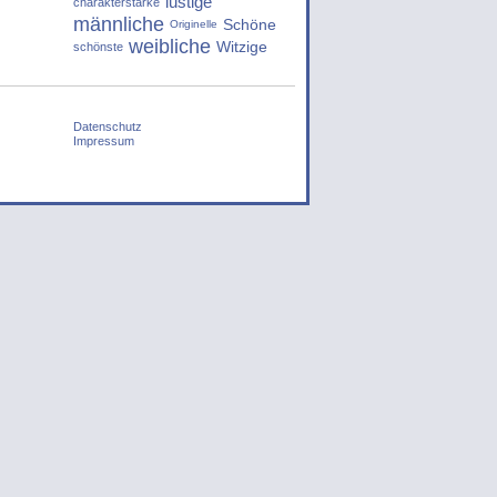
lustige
charakterstarke
männliche
Schöne
Originelle
weibliche
Witzige
schönste
Datenschutz
Impressum