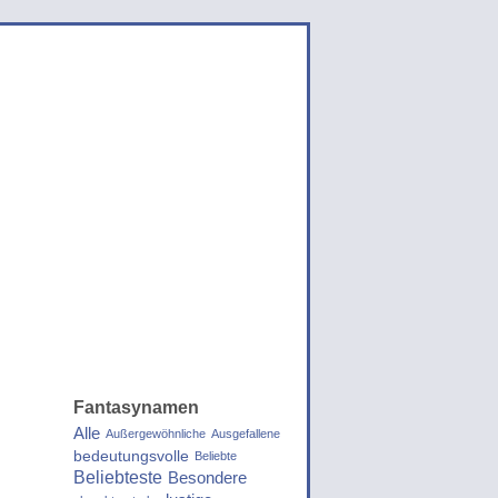
Fantasynamen
Alle
Außergewöhnliche
Ausgefallene
bedeutungsvolle
Beliebte
Beliebteste
Besondere