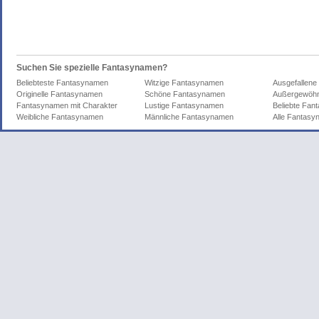
Suchen Sie spezielle Fantasynamen?
Beliebteste Fantasynamen
Witzige Fantasynamen
Ausgefallen
Originelle Fantasynamen
Schöne Fantasynamen
Außergewöhn
Fantasynamen mit Charakter
Lustige Fantasynamen
Beliebte Fa
Weibliche Fantasynamen
Männliche Fantasynamen
Alle Fantas