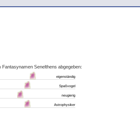
m Fantasynamen Senelthens abgegeben:
eigenständig
Spaßvogel
neugierig
Astrophysiker