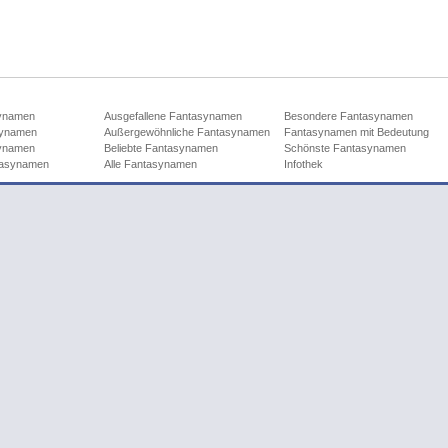
synamen
Ausgefallene Fantasynamen
Besondere Fantasynamen
synamen
Außergewöhnliche Fantasynamen
Fantasynamen mit Bedeutung
synamen
Beliebte Fantasynamen
Schönste Fantasynamen
tasynamen
Alle Fantasynamen
Infothek