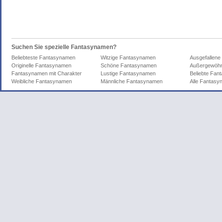
Suchen Sie spezielle Fantasynamen?
Beliebteste Fantasynamen
Witzige Fantasynamen
Ausgefallen
Originelle Fantasynamen
Schöne Fantasynamen
Außergewöhn
Fantasynamen mit Charakter
Lustige Fantasynamen
Beliebte Fa
Weibliche Fantasynamen
Männliche Fantasynamen
Alle Fantas