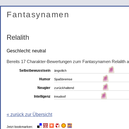
Fantasynamen
Relalith
Geschlecht: neutral
Bereits 17 Charakter-Bewertungen zum Fantasynamen Relalith 
Selbstbewusstsein
ängstlich
Humor
Spaßbremse
Neugier
zurückhaltend
Intelligenz
treudoof
« zurück zur Übersicht
Jetzt bookmarken: