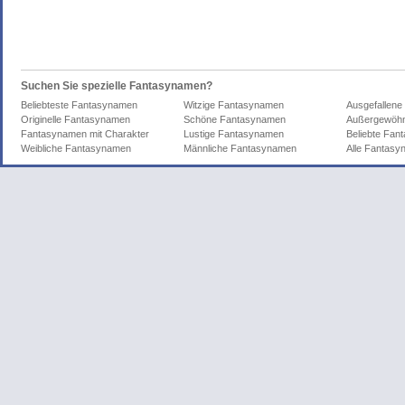
Suchen Sie spezielle Fantasynamen?
Beliebteste Fantasynamen
Witzige Fantasynamen
Ausgefallen
Originelle Fantasynamen
Schöne Fantasynamen
Außergewöhn
Fantasynamen mit Charakter
Lustige Fantasynamen
Beliebte Fa
Weibliche Fantasynamen
Männliche Fantasynamen
Alle Fantas