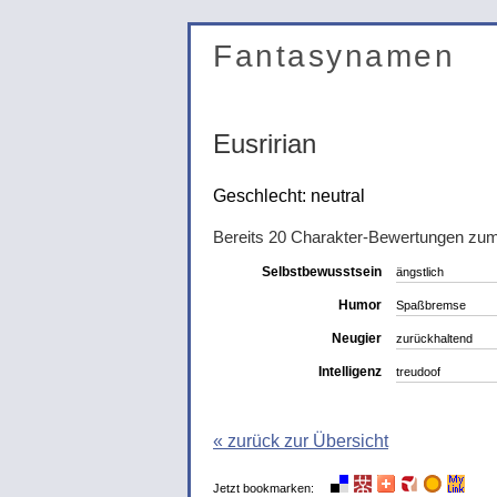
Fantasynamen
Eusririan
Geschlecht: neutral
Bereits 20 Charakter-Bewertungen zu
Selbstbewusstsein
ängstlich
Humor
Spaßbremse
Neugier
zurückhaltend
Intelligenz
treudoof
« zurück zur Übersicht
Jetzt bookmarken: