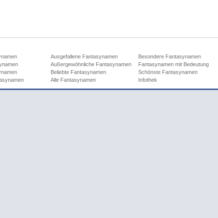
synamen
Ausgefallene Fantasynamen
Besondere Fantasynamen
synamen
Außergewöhnliche Fantasynamen
Fantasynamen mit Bedeutung
synamen
Beliebte Fantasynamen
Schönste Fantasynamen
tasynamen
Alle Fantasynamen
Infothek