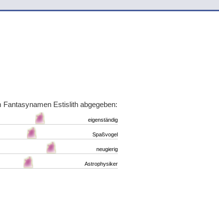
 Fantasynamen Estislith abgegeben:
eigenständig
Spaßvogel
neugierig
Astrophysiker